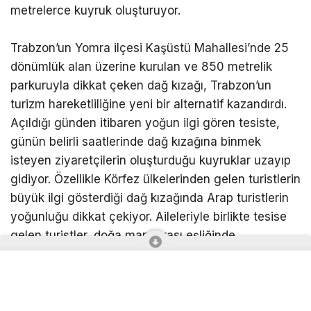
metrelerce kuyruk oluşturuyor.
Trabzon’un Yomra ilçesi Kaşüstü Mahallesi’nde 25
dönümlük alan üzerine kurulan ve 850 metrelik
parkuruyla dikkat çeken dağ kızağı, Trabzon’un
turizm hareketliliğine yeni bir alternatif kazandırdı.
Açıldığı günden itibaren yoğun ilgi gören tesiste,
günün belirli saatlerinde dağ kızağına binmek
isteyen ziyaretçilerin oluşturduğu kuyruklar uzayıp
gidiyor. Özellikle Körfez ülkelerinden gelen turistlerin
büyük ilgi gösterdiği dağ kızağında Arap turistlerin
yoğunluğu dikkat çekiyor. Aileleriyle birlikte tesise
gelen turistler, doğa manzarası eşliğinde
gerçekleştirilen sürüş için uzun süre sıra bekliyor. İki
kişilik araçlarla gerçekleştirilen sürüşte ziyaretçiler,
yaklaşık 850 metrelik parkur boyunca adrenalin
dolu anlar yaşarken, sürüş sırasında cep