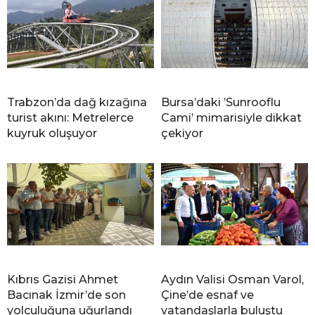
Trabzon’da dağ kızağına
Bursa’daki ’Sunrooflu
turist akını: Metrelerce
Cami’ mimarisiyle dikkat
kuyruk oluşuyor
çekiyor
Kıbrıs Gazisi Ahmet
Aydın Valisi Osman Varol,
Bacınak İzmir’de son
Çine’de esnaf ve
yolculuğuna uğurlandı
vatandaşlarla buluştu