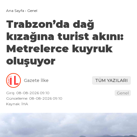
Ana Sayfa
›
Genel
Trabzon’da dağ
kızağına turist akını:
Metrelerce kuyruk
oluşuyor
Gazete İlke
TÜM YAZILARI
Giriş: 08-08-2026 09:10
Genel
Güncelleme: 08-08-2026 09:10
Kaynak: İHA