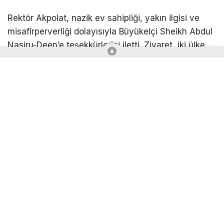
Rektör Akpolat, nazik ev sahipliği, yakın ilgisi ve
misafirperverliği dolayısıyla Büyükelçi Sheikh Abdul
Nasiru-Deen’e teşekkürlerini iletti. Ziyaret, iki ülke
arasındaki kültürel ve akademik bağları daha da
güçlendirecek ortak çalışmaların temennisinin
ardından günün anısına çekilen hatıra fotoğrafı ile
sona erdi.