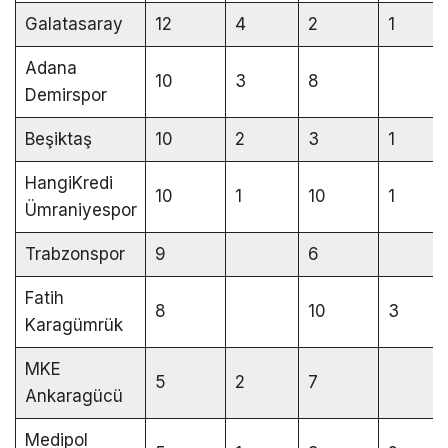
Galatasaray
12
4
2
1
Adana
10
3
8
Demirspor
Beşiktaş
10
2
3
1
HangiKredi
10
1
10
1
Ümraniyespor
Trabzonspor
9
6
Fatih
8
10
3
Karagümrük
MKE
5
2
7
Ankaragücü
Medipol