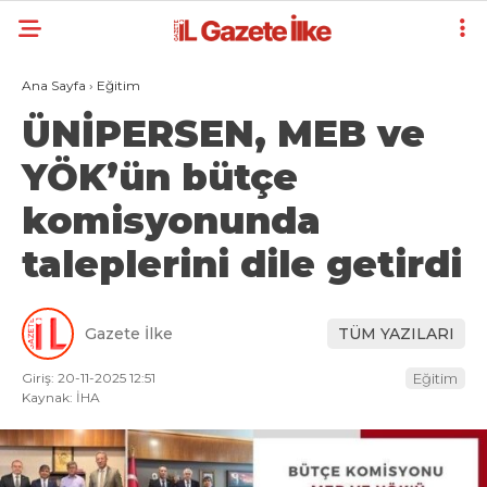
Ana Sayfa
›
Eğitim
ÜNİPERSEN, MEB ve
YÖK’ün bütçe
komisyonunda
taleplerini dile getirdi
Gazete İlke
TÜM YAZILARI
Giriş: 20-11-2025 12:51
Eğitim
Kaynak: İHA