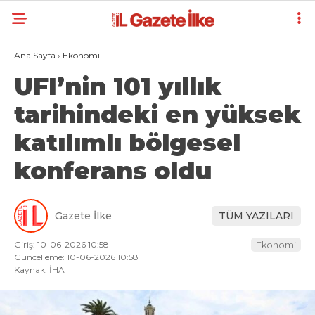
Ana Sayfa
›
Ekonomi
UFI’nin 101 yıllık
tarihindeki en yüksek
katılımlı bölgesel
konferans oldu
Gazete İlke
TÜM YAZILARI
Giriş: 10-06-2026 10:58
Ekonomi
Güncelleme: 10-06-2026 10:58
Kaynak: İHA