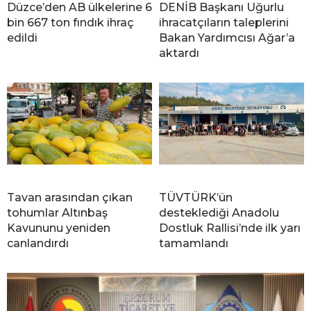
Düzce’den AB ülkelerine 6
DENİB Başkanı Uğurlu
bin 667 ton fındık ihraç
ihracatçıların taleplerini
edildi
Bakan Yardımcısı Ağar’a
aktardı
Tavan arasından çıkan
TÜVTÜRK’ün
tohumlar Altınbaş
desteklediği Anadolu
Kavununu yeniden
Dostluk Rallisi’nde ilk yarı
canlandırdı
tamamlandı