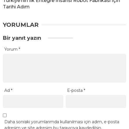
Türkiye’nin İlk Entegre İnsansı Robot Fabrikası İçin
Tarihi Adım
YORUMLAR
Bir yanıt yazın
Yorum
*
Ad
*
E-posta
*
Daha sonraki yorumlarımda kullanılması için adım, e-posta
adresim ve site adresim bu tarayıcıya kaydedilsin.