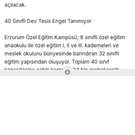
açılacak.
40 Sınıfli Dev Tesis Engel Tanımıyor
Erzurum Özel Eğitim Kampüsü; 8 sınıfli özel eğitim
anaokulu ile özel eğitim I, II ve III. kademeleri ve
meslek okulunu bünyesinde barındıran 32 sınıfli
eğitim yapısından oluşuyor. Toplam 40 sınıf
kapasitesine sahip kampüs, 23 bin metrekarelik
yerleşke alanı ve 11 bin 730 metrekarelik inşaat
alanıyla tamamen erişilebilir, güvenli ve kullanıcı
odaklı bir mimari anlayışla tasarlandı. Öğrencilerin
gelişim özelliklerini, eğitim performanslarını ve
günlük yaşam ihtiyaçlarını merkeze alan kampüs,
öğrencilerin eğitim hayatının her aşamasını
kapsayan kademeli bir gelişim süreci sunuyor.