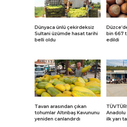
Dünyaca ünlü çekirdeksiz
Düzce’de
Sultani üzümde hasat tarihi
bin 667 t
belli oldu
edildi
Tavan arasından çıkan
TÜVTÜRK
tohumlar Altınbaş Kavununu
Anadolu 
yeniden canlandırdı
ilk yarı 