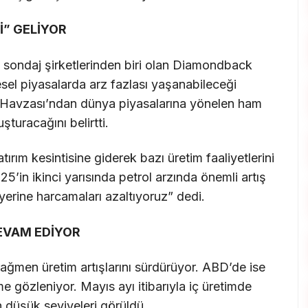
İ” GELİYOR
sondaj şirketlerinden biri olan Diamondback
sel piyasalarda arz fazlası yaşanabileceği
n Havzası’ndan dünya piyasalarına yönelen ham
şturacağını belirtti.
tırım kesintisine giderek bazı üretim faaliyetlerini
5’in ikinci yarısında petrol arzında önemli artış
yerine harcamaları azaltıyoruz” dedi.
DEVAM EDİYOR
ağmen üretim artışlarını sürdürüyor. ABD’de ise
eme gözleniyor. Mayıs ayı itibarıyla iç üretimde
n düşük seviyeleri görüldü.