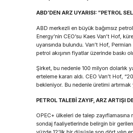
ABD’DEN ARZ UYARISI: ”PETROL SEL
ABD merkezli en büyük bağımsız petrol 
Energy’nin CEO’su Kaes Van’t Hof, küre
uyarısında bulundu. Van’t Hof, Permia
petrol akışının fiyatlar üzerinde baskı olu
Şirket, bu nedenle 100 milyon dolarlık ya
erteleme kararı aldı. CEO Van’t Hof, “202
bekleniyor. Bu nedenle üretimi artırmak 
PETROL TALEBİ ZAYIF, ARZ ARTIŞI 
OPEC+ ülkeleri de talep zayıflamasına r
sondaj faaliyetlerinde belirgin bir geril
yüzde 12’lik bir düşüşle son dört yılın e