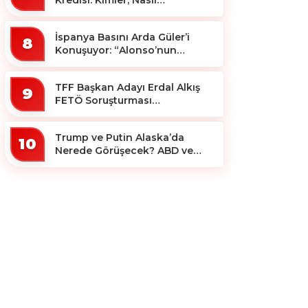
Yararlanacak?
İspanya Basını Arda Güler’i
8
Konuşuyor: “Alonso’nun
Büyücüsü”
TFF Başkan Adayı Erdal Alkış
9
FETÖ Soruşturması
Kapsamında Tutuklandı
Trump ve Putin Alaska’da
10
Nerede Görüşecek? ABD ve
Rus Basını Farklı Yerleri İşaret
Etti!