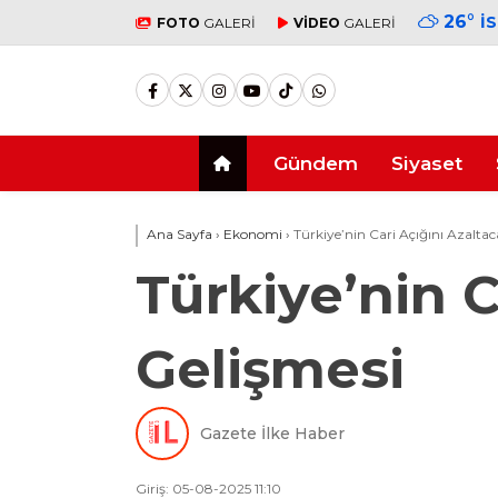
26
°
İ
FOTO
GALERİ
VİDEO
GALERİ
Gündem
Siyaset
Ana Sayfa
›
Ekonomi
›
Türkiye’nin Cari Açığını Azaltac
Türkiye’nin C
Gelişmesi
Gazete İlke Haber
Giriş: 05-08-2025 11:10