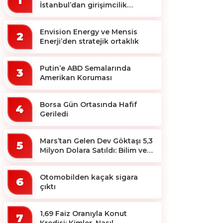
1
İstanbul’dan girişimcilik
ekosistemine destek
Envision Energy ve Mensis
2
Enerji’den stratejik ortaklık
Putin’e ABD Semalarında
3
Amerikan Koruması
Borsa Gün Ortasında Hafif
4
Geriledi
Mars’tan Gelen Dev Göktaşı 5,3
5
Milyon Dolara Satıldı: Bilim ve
Koleksiyon Dünyası Sallandı!
Otomobilden kaçak sigara
6
çıktı
1,69 Faiz Oranıyla Konut
7
Kredisi: Kimler, Nasıl