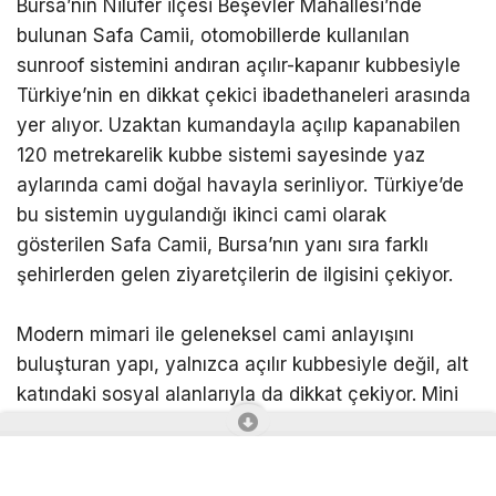
Bursa’nın Nilüfer ilçesi Beşevler Mahallesi’nde
bulunan Safa Camii, otomobillerde kullanılan
sunroof sistemini andıran açılır-kapanır kubbesiyle
Türkiye’nin en dikkat çekici ibadethaneleri arasında
yer alıyor. Uzaktan kumandayla açılıp kapanabilen
120 metrekarelik kubbe sistemi sayesinde yaz
aylarında cami doğal havayla serinliyor. Türkiye’de
bu sistemin uygulandığı ikinci cami olarak
gösterilen Safa Camii, Bursa’nın yanı sıra farklı
şehirlerden gelen ziyaretçilerin de ilgisini çekiyor.
Modern mimari ile geleneksel cami anlayışını
buluşturan yapı, yalnızca açılır kubbesiyle değil, alt
katındaki sosyal alanlarıyla da dikkat çekiyor. Mini
külliye anlayışıyla inşa edilen camide çocuklar için
eğitim alanları ve çok amaçlı bölümler bulunurken,
ibadetin yanı sıra günün her saatinde yaşayan bir