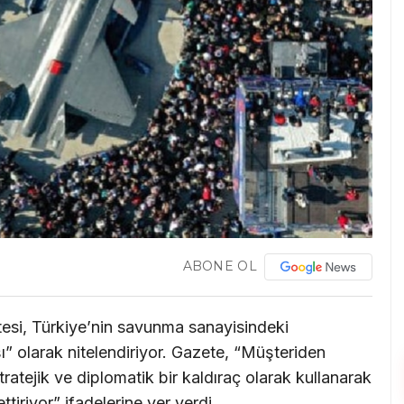
ABONE OL
esi, Türkiye’nin savunma sanayisindeki
 olarak nitelendiriyor. Gazete, “Müşteriden
ratejik ve diplomatik bir kaldıraç olarak kullanarak
tiriyor” ifadelerine yer verdi.