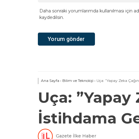
Daha sonraki yorumlarımda kullanılması için ad
kaydedilsin.
Ana Sayfa
›
Bilim ve Teknoloji
›
Uça: ”Yapay Zeka Çağın
Uça: ”Yapay 
İstihdama G
Gazete İlke Haber