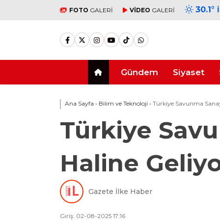
30.1
°
FOTO
GALERİ
VİDEO
GALERİ
Gündem
Siyaset
Ana Sayfa
›
Bilim ve Teknoloji
›
Türkiye Savunma Sanayi
Türkiye Savu
Haline Geliyo
Gazete İlke Haber
Giriş: 02-08-2025 17:16