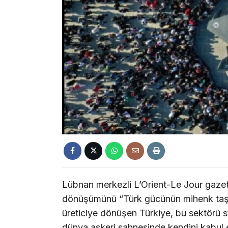
Lübnan merkezli L’Orient-Le Jour gazet
dönüşümünü “Türk gücünün mihenk taşı”
üreticiye dönüşen Türkiye, bu sektörü st
dünya askeri sahnesinde kendini kabul et