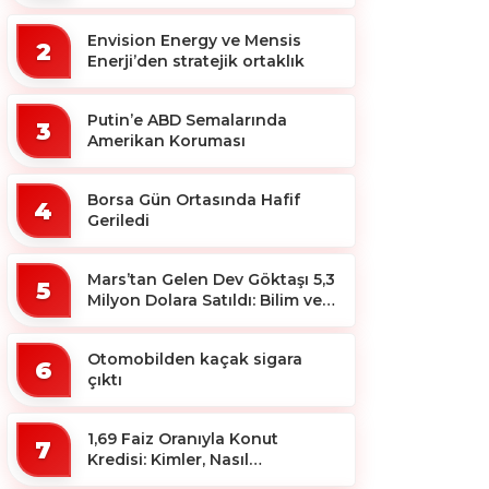
ekosistemine destek
Envision Energy ve Mensis
2
Enerji’den stratejik ortaklık
Putin’e ABD Semalarında
3
Amerikan Koruması
Borsa Gün Ortasında Hafif
4
Geriledi
Mars’tan Gelen Dev Göktaşı 5,3
5
Milyon Dolara Satıldı: Bilim ve
Koleksiyon Dünyası Sallandı!
Otomobilden kaçak sigara
6
çıktı
1,69 Faiz Oranıyla Konut
7
Kredisi: Kimler, Nasıl
Yararlanacak?