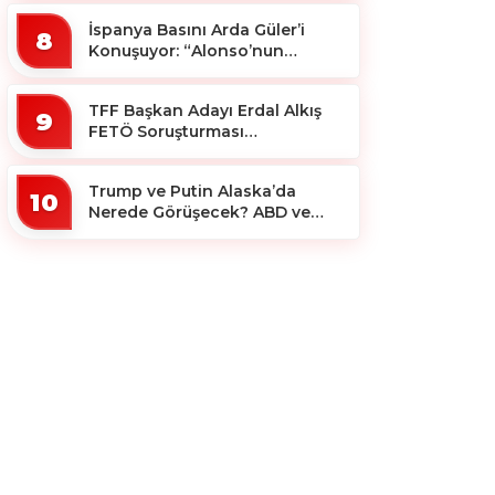
İspanya Basını Arda Güler’i
8
Konuşuyor: “Alonso’nun
Büyücüsü”
TFF Başkan Adayı Erdal Alkış
9
FETÖ Soruşturması
Kapsamında Tutuklandı
Trump ve Putin Alaska’da
10
Nerede Görüşecek? ABD ve
Rus Basını Farklı Yerleri İşaret
Etti!