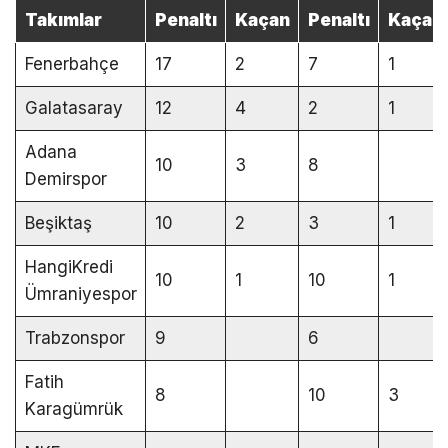
Takımlar
Penaltı
Kaçan
Penaltı
Kaçan
Fenerbahçe
17
2
7
1
Galatasaray
12
4
2
1
Adana
10
3
8
Demirspor
Beşiktaş
10
2
3
1
HangiKredi
10
1
10
1
Ümraniyespor
Trabzonspor
9
6
Fatih
8
10
3
Karagümrük