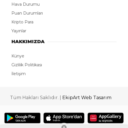
bayraklı kuru yük gemisi MV Güllük, Novorossiysk
Limanı yakınlarında saldırısına uğradı. ’nın geminin
yaşam mahalline isabet ettiği, can kaybı ya da
yaralanma olmadığı öğrenildi. Geminin hasar tespiti
ve onarımı için İstanbul’a doğru yola çıktığı belirtildi.
2002 yılında inşa edilen MV Güllük gemisi,
uluslararası taşımacılıkta kullanılıyordu.
Dışişleri Bakanlığı, Ukrayna’nın 3 Ağustos’ta
Novorossiysk yakınlarında Nadezhda ve Yaşar
gemilerine yönelik saldırılarının ardından
Karadeniz’deki çatışmanın tırmanmasından duyduğu
ciddi endişeyi dile getirmişti. Bakanlık, çatışmayı
kontrol altına almak için önlem alınmaması halinde
gıda güvenliği de dahil olmak üzere ciddi sonuçlar
doğabileceği konusunda uyarıda bulunmuştu.