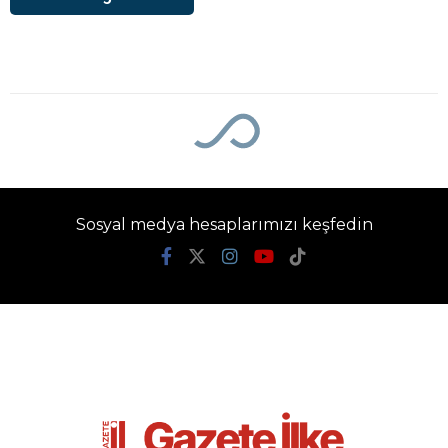
Ana Sayfa
›
Dünya
Rusya açıklarındaki
Türk kuru yük
gemisine İHA saldırısı
Gazete İlke
TÜM YAZILARI
Giriş: 07-08-2026 21:00
Dünya
Güncelleme: 07-08-2026 21:00
Kaynak: İHA