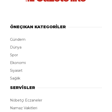
ABONE OL
Rusya’nın Novorossiysk Limanı açıklarındaki Türk
bayraklı “MV Güllük” kuru yük gemisine insansız
hava aracı ( ) ile saldırı gerçekleştirildi.
Rusya’nın Taman kentine doğru seyreden Türk