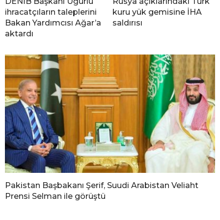
DENİB Başkanı Uğurlu
Rusya açıklarındaki Türk
ihracatçıların taleplerini
kuru yük gemisine İHA
Bakan Yardımcısı Ağar’a
saldırısı
aktardı
Pakistan Başbakanı Şerif, Suudi Arabistan Veliaht
Prensi Selman ile görüştü