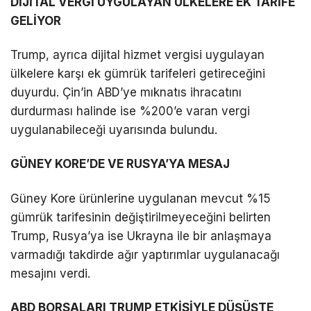
DİJİTAL VERGİ UYGULAYAN ÜLKELERE EK TARİFE
GELİYOR
Trump, ayrıca dijital hizmet vergisi uygulayan
ülkelere karşı ek gümrük tarifeleri getireceğini
duyurdu. Çin’in ABD’ye mıknatıs ihracatını
durdurması halinde ise %200’e varan vergi
uygulanabileceği uyarısında bulundu.
GÜNEY KORE’DE VE RUSYA’YA MESAJ
Güney Kore ürünlerine uygulanan mevcut %15
gümrük tarifesinin değiştirilmeyeceğini belirten
Trump, Rusya’ya ise Ukrayna ile bir anlaşmaya
varmadığı takdirde ağır yaptırımlar uygulanacağı
mesajını verdi.
ABD BORSALARI TRUMP ETKİSİYLE DÜŞÜŞTE