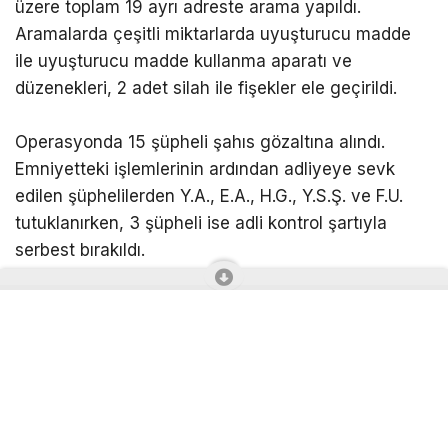
Operasyonda 15 ikamet, 3 iş yeri ve 1 depo olmak
üzere toplam 19 ayrı adreste arama yapıldı.
Aramalarda çeşitli miktarlarda uyuşturucu madde
ile uyuşturucu madde kullanma aparatı ve
düzenekleri, 2 adet silah ile fişekler ele geçirildi.
Operasyonda 15 şüpheli şahıs gözaltına alındı.
Emniyetteki işlemlerinin ardından adliyeye sevk
edilen şüphelilerden Y.A., E.A., H.G., Y.S.Ş. ve F.U.
tutuklanırken, 3 şüpheli ise adli kontrol şartıyla
serbest bırakıldı.