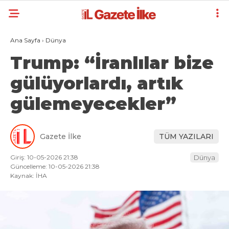
Ana Sayfa
›
Dünya
Trump: “İranlılar bize
gülüyorlardı, artık
gülemeyecekler”
Gazete İlke
TÜM YAZILARI
Giriş: 10-05-2026 21:38
Dünya
Güncelleme: 10-05-2026 21:38
Kaynak: İHA