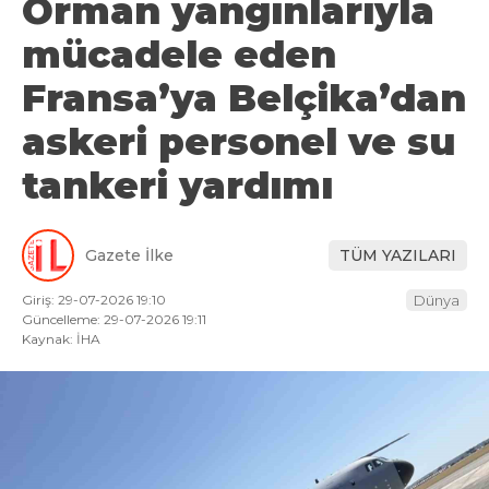
Orman yangınlarıyla
mücadele eden
Fransa’ya Belçika’dan
askeri personel ve su
tankeri yardımı
Gazete İlke
TÜM YAZILARI
Giriş: 29-07-2026 19:10
Dünya
Güncelleme: 29-07-2026 19:11
Kaynak: İHA