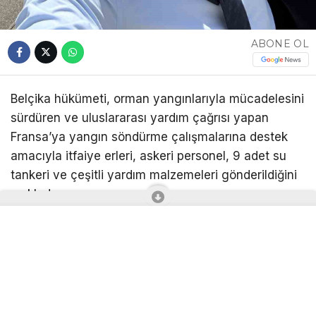
ABONE OL
Belçika hükümeti, orman yangınlarıyla mücadelesini
sürdüren ve uluslararası yardım çağrısı yapan
Fransa’ya yangın söndürme çalışmalarına destek
amacıyla itfaiye erleri, askeri personel, 9 adet su
tankeri ve çeşitli yardım malzemeleri gönderildiğini
açıkladı.
Fransa’da özellikle Bordeaux çevresinde yaşanan
yoğun orman yangınları nedeniyle çeşitli ülkelerden
Paris yönetimine yardımlar gönderilmeye devam
ediyor. Bu kapsamda Belçika hükümeti, Fransa’daki
yangın söndürme çalışmalarına destek olmak üzere