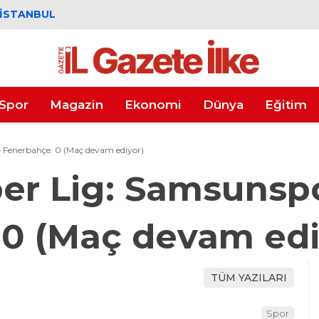
İSTANBUL
Spor
Magazin
Ekonomi
Dünya
Eğitim
– Fenerbahçe: 0 (Maç devam ediyor)
er Lig: Samsunspo
 0 (Maç devam edi
TÜM YAZILARI
Spor