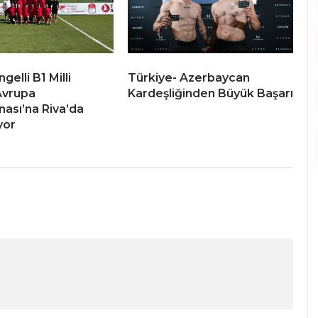
elli B1 Milli
Türkiye- Azerbaycan
Avrupa
Kardeşliğinden Büyük Başarı
ası’na Riva’da
yor