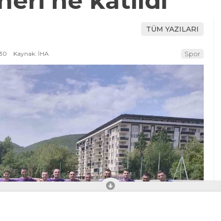
ri’ne katıldı
TÜM YAZILARI
:30
Kaynak: İHA
Spor