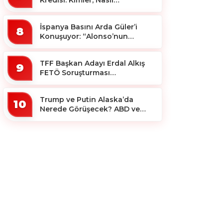
Yararlanacak?
İspanya Basını Arda Güler’i
8
Konuşuyor: “Alonso’nun
Büyücüsü”
TFF Başkan Adayı Erdal Alkış
9
FETÖ Soruşturması
Kapsamında Tutuklandı
Trump ve Putin Alaska’da
10
Nerede Görüşecek? ABD ve
Rus Basını Farklı Yerleri İşaret
Etti!