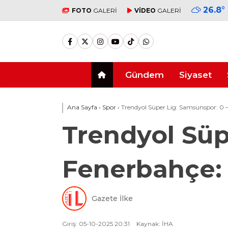
26.8
°
FOTO
GALERİ
VİDEO
GALERİ
Gündem
Siyaset
Ana Sayfa
›
Spor
›
Trendyol Süper Lig: Samsunspor: 0 
Trendyol Süp
Fenerbahçe:
Gazete İlke
Giriş: 05-10-2025 20:31
Kaynak: İHA