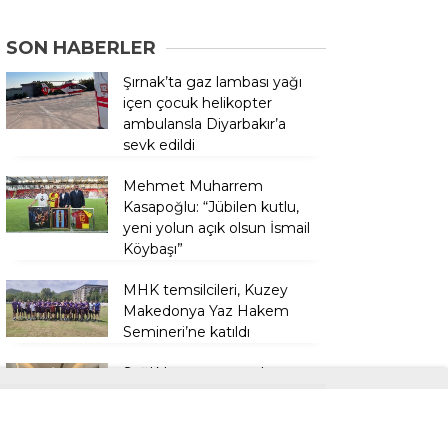
SON HABERLER
Şırnak’ta gaz lambası yağı
içen çocuk helikopter
ambulansla Diyarbakır’a
sevk edildi
Mehmet Muharrem
Kasapoğlu: “Jübilen kutlu,
yeni yolun açık olsun İsmail
Köybaşı”
MHK temsilcileri, Kuzey
Makedonya Yaz Hakem
Semineri’ne katıldı
Sağlıklı yaşamın anahtarı
düzenli check-up
kontrollerinden geçiyor