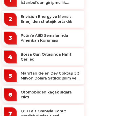
1
İstanbul’dan girişimcilik
ekosistemine destek
Envision Energy ve Mensis
2
Enerji’den stratejik ortaklık
Putin’e ABD Semalarında
3
Amerikan Koruması
Borsa Gün Ortasında Hafif
4
Geriledi
Mars’tan Gelen Dev Göktaşı 5,3
5
Milyon Dolara Satıldı: Bilim ve
Koleksiyon Dünyası Sallandı!
Otomobilden kaçak sigara
6
çıktı
1,69 Faiz Oranıyla Konut
7
Kredisi: Kimler, Nasıl