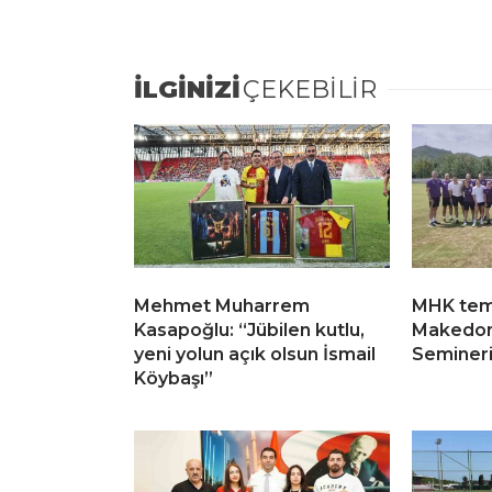
İLGİNİZİ
ÇEKEBİLİR
Mehmet Muharrem
MHK tems
Kasapoğlu: “Jübilen kutlu,
Makedon
yeni yolun açık olsun İsmail
Semineri’
Köybaşı”