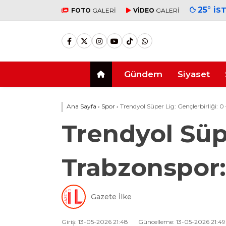
25
°
İS
FOTO
GALERİ
VİDEO
GALERİ
Gündem
Siyaset
Ana Sayfa
›
Spor
›
Trendyol Süper Lig: Gençlerbirliği: 0 
Trendyol Süpe
Trabzonspor: 
Gazete İlke
Giriş: 13-05-2026 21:48
Güncelleme: 13-05-2026 21:49