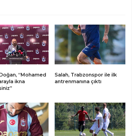
l Doğan, “Mohamed
Salah, Trabzonspor ile ilk
arayla ikna
antrenmanına çıktı
iniz”