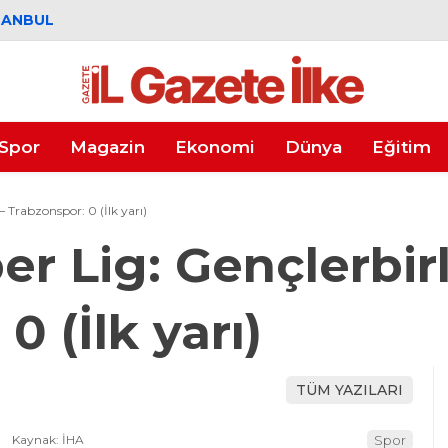
TANBUL
Spor
Magazin
Ekonomi
Dünya
Eğitim
– Trabzonspor: 0 (İlk yarı)
r Lig: Gençlerbirli
0 (İlk yarı)
TÜM YAZILARI
Kaynak: İHA
Spor