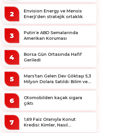
ekosistemine destek
Envision Energy ve Mensis
2
Enerji’den stratejik ortaklık
Putin’e ABD Semalarında
3
Amerikan Koruması
Borsa Gün Ortasında Hafif
4
Geriledi
Mars’tan Gelen Dev Göktaşı 5,3
5
Milyon Dolara Satıldı: Bilim ve
Koleksiyon Dünyası Sallandı!
Otomobilden kaçak sigara
6
çıktı
1,69 Faiz Oranıyla Konut
7
Kredisi: Kimler, Nasıl
Yararlanacak?