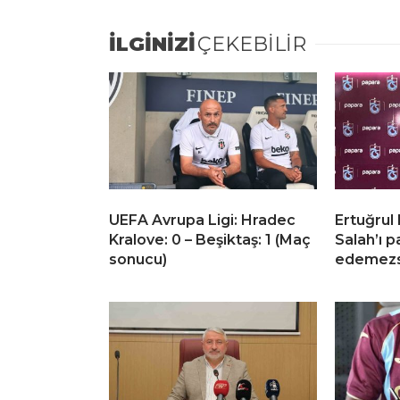
İLGİNİZİ
ÇEKEBİLİR
UEFA Avrupa Ligi: Hradec
Ertuğru
Kralove: 0 – Beşiktaş: 1 (Maç
Salah’ı p
sonucu)
edemezs