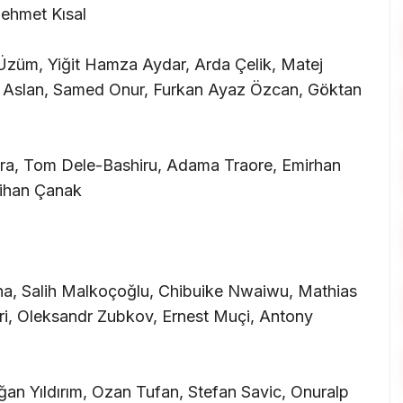
Mehmet Kısal
n Üzüm, Yiğit Hamza Aydar, Arda Çelik, Matej
 Aslan, Samed Onur, Furkan Ayaz Özcan, Göktan
eira, Tom Dele-Bashiru, Adama Traore, Emirhan
Cihan Çanak
a, Salih Malkoçoğlu, Chibuike Nwaiwu, Mathias
ri, Oleksandr Zubkov, Ernest Muçi, Antony
an Yıldırım, Ozan Tufan, Stefan Savic, Onuralp