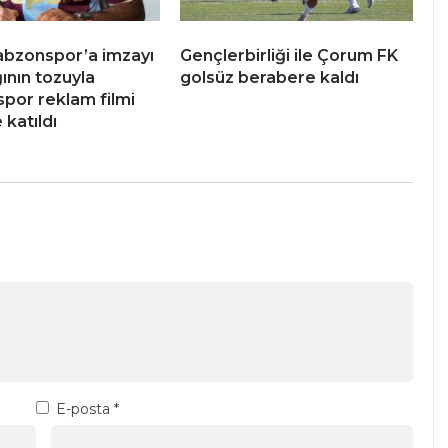
abzonspor’a imzayı
Gençlerbirliği ile Çorum FK
ğının tozuyla
golsüz berabere kaldı
por reklam filmi
 katıldı
E-posta
*