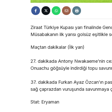
Ziraat Türkiye Kupası yarı finalinde Genç
Müsabakanın ilk yarısı golsüz eşitlikle s
Maçtan dakikalar (İlk yarı)
27. dakikada Antony Nwakaeme’nin ceza
Onuachu göğsüyle indirdiği topu savunm
37. dakikada Furkan Ayaz Özcan’ın pas
sağ çaprazdan vuruşunda savunmaya çar
Stat: Eryaman