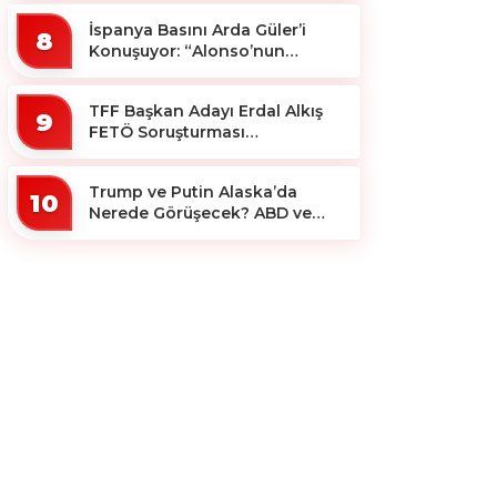
İspanya Basını Arda Güler’i
8
Konuşuyor: “Alonso’nun
Büyücüsü”
TFF Başkan Adayı Erdal Alkış
9
FETÖ Soruşturması
Kapsamında Tutuklandı
Trump ve Putin Alaska’da
10
Nerede Görüşecek? ABD ve
Rus Basını Farklı Yerleri İşaret
Etti!