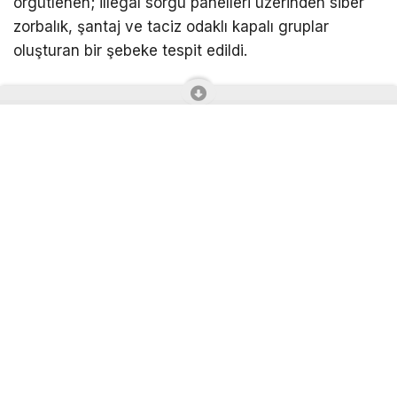
örgütlenen; illegal sorgu panelleri üzerinden siber
zorbalık, şantaj ve taciz odaklı kapalı gruplar
oluşturan bir şebeke tespit edildi.
Yapılan incelemelerde, söz konusu
organizasyonların kamuoyunda derin üzüntü
yaşatan olaylarda hayatını kaybeden Rojin Kabaiş,
Hiranur Nilgün Aygar ve Kıvanç Uman’ın ailelerini
hedef alarak yabancı numaralar ve illegal panel
linkleri üzerinden tehdit ile şantaj eylemleri
gerçekleştirdikleri tespit edildi. Şüpheliler hakkında
Tehdit (TCK 106), Kişisel Verileri Hukuka Aykırı
Olarak Ele Geçirme (TCK 136) ve Devletin
Güvenliğine İlişkin Belgeleri Hile İle Çalma (TCK
326/1) suçlarından işlem başlatıldı.
Diyarbakır merkezli 8 ilde gerçekleştirilen eş