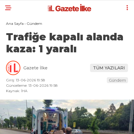
Ana Sayfa
›
Gündem
Trafiğe kapalı alanda
kaza: 1 yaralı
Gazete İlke
TÜM YAZILARI
Giriş: 13-06-2026 19:58
Gündem
Güncelleme: 13-06-2026 19:58
Kaynak: İHA