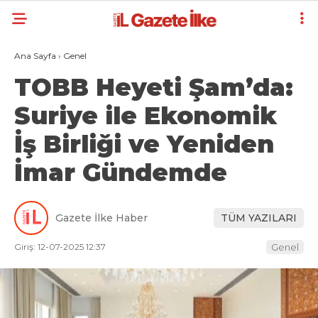
Ana Sayfa
›
Genel
TOBB Heyeti Şam’da:
Suriye ile Ekonomik
İş Birliği ve Yeniden
İmar Gündemde
Gazete İlke Haber
TÜM YAZILARI
Giriş: 12-07-2025 12:37
Genel