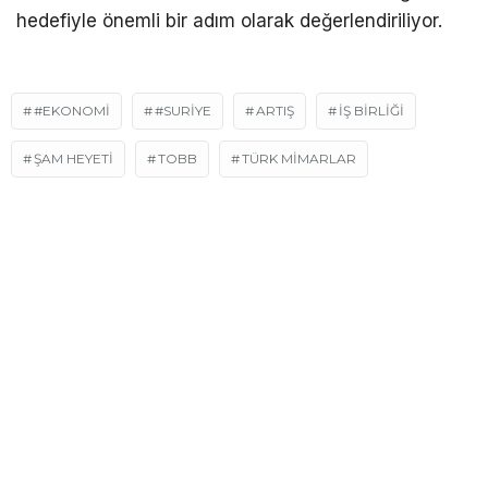
hedefiyle önemli bir adım olarak değerlendiriliyor.
#EKONOMI
#SURIYE
ARTIŞ
İŞ BİRLİĞİ
ŞAM HEYETİ
TOBB
TÜRK MİMARLAR