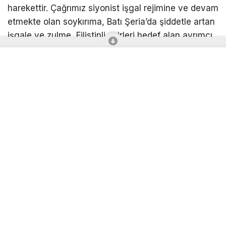
harekettir. Çağrımız siyonist işgal rejimine ve devam
etmekte olan soykırıma, Batı Şeria’da şiddetle artan
işgale ve zulme, Filistinli esirleri hedef alan ayrımcı
idam yasasına karşı durmaktır. Böyle bir buluşmanın
koordinatlarıyla ve hedeflere yakınlığıyla
kataloglandırılması bir güvenlik kaygısı değil, bir
niyet beyanıdır. Şiddetsiz ve uluslararası bir
topluluğu tehdit eden siyonist varlık, korktuğu şeyin
uluslararası alanda yalnızlaşmak olduğunu ifade
etmektedir. Bu nedenle ilan ediyoruz ki
konvoyumuzun bu şekilde raporlanması muhtemel
sabotaj, manipülasyon, saldırı ve tehditlerin
kavramsal bir ön hazırlığıdır. Ve şimdiden bildiriyoruz
ki Filistin konvoyuna yönelik her engellemenin, her
karalamanın ve sabotajın faili faşist siyonist
İsrail’dir. Gücümüz birlikte olmamız ve hedefimiz
Batı Şeria ve Gazze’dir. Kararlılık ve azimle berrak