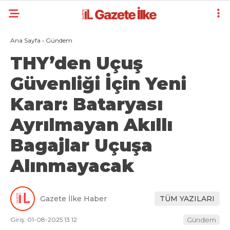
Ana Sayfa
›
Gündem
THY’den Uçuş
Güvenliği İçin Yeni
Karar: Bataryası
Ayrılmayan Akıllı
Bagajlar Uçuşa
Alınmayacak
Gazete İlke Haber
TÜM YAZILARI
Giriş: 01-08-2025 13:12
Gündem