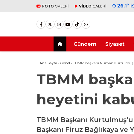
26.1
°
İ
FOTO
GALERİ
VİDEO
GALERİ
Gündem
Siyaset
Ana Sayfa
›
Genel
›
TBMM başkanı Numan Kurtulmuş T
TBMM başka
heyetini kabu
TBMM Başkanı Kurtulmuş’u m
Başkanı Firuz Bağlıkaya ve 