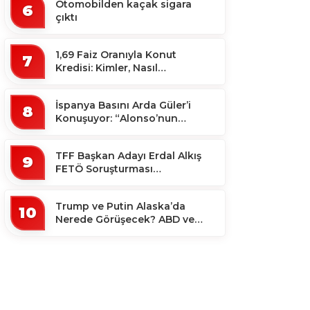
Otomobilden kaçak sigara
6
çıktı
1,69 Faiz Oranıyla Konut
7
Kredisi: Kimler, Nasıl
Yararlanacak?
İspanya Basını Arda Güler’i
8
Konuşuyor: “Alonso’nun
Büyücüsü”
TFF Başkan Adayı Erdal Alkış
9
FETÖ Soruşturması
Kapsamında Tutuklandı
Trump ve Putin Alaska’da
10
Nerede Görüşecek? ABD ve
Rus Basını Farklı Yerleri İşaret
Etti!