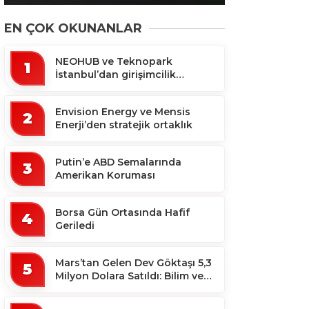
EN ÇOK OKUNANLAR
NEOHUB ve Teknopark
1
İstanbul’dan girişimcilik
ekosistemine destek
Envision Energy ve Mensis
2
Enerji’den stratejik ortaklık
Putin’e ABD Semalarında
3
Amerikan Koruması
Borsa Gün Ortasında Hafif
4
Geriledi
Mars’tan Gelen Dev Göktaşı 5,3
5
Milyon Dolara Satıldı: Bilim ve
Koleksiyon Dünyası Sallandı!