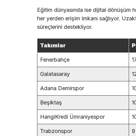
Eğitim dünyasında ise dijital dönüşüm hız
her yerden erişim imkanı sağlıyor. Uzakta
süreçlerini destekliyor.
Takımlar
P
Fenerbahçe
1
Galatasaray
1
Adana Demirspor
1
Beşiktaş
1
HangiKredi Ümraniyespor
1
Trabzonspor
9