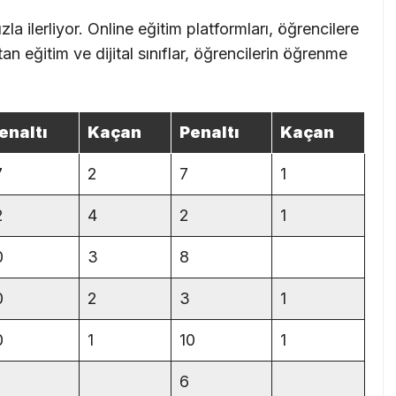
la ilerliyor. Online eğitim platformları, öğrencilere
n eğitim ve dijital sınıflar, öğrencilerin öğrenme
enaltı
Kaçan
Penaltı
Kaçan
7
2
7
1
2
4
2
1
0
3
8
0
2
3
1
0
1
10
1
6