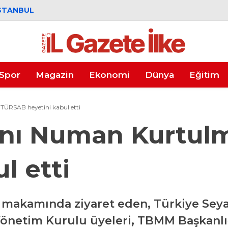
STANBUL
Spor
Magazin
Ekonomi
Dünya
Eğitim
ÜRSAB heyetini kabul etti
nı Numan Kurtul
l etti
akamında ziyaret eden, Türkiye Seyaha
Yönetim Kurulu üyeleri, TBMM Başkanlı