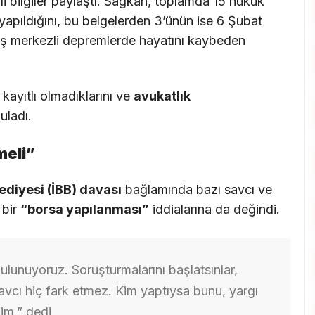
li bilgiler paylaştı. Sağkan, toplamda 15 hukuk
yapıldığını, bu belgelerden 3’ünün ise 6 Şubat
 merkezli depremlerde hayatını kaybeden
kayıtlı olmadıklarını ve
avukatlık
uladı.
meli”
ediyesi (İBB) davası
bağlamında bazı savcı ve
 bir
“borsa yapılanması”
iddialarına da değindi.
bulunuyoruz. Soruşturmalarını başlatsınlar,
avcı hiç fark etmez. Kim yaptıysa bunu, yargı
im,” dedi.