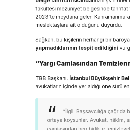
belge tahrifatı skandalı
na ilişkin önem
fakültesi mezuniyet belgesinde tahrifat 
2023’te meydana gelen Kahramanmaraş
meslektaşlara ait olduğunu duyurdu.
Sağkan, bu kişilerin herhangi bir baroya 
yapmadıklarının tespit edildiğini
vurg
“Yargı Camiasından Temizlen
TBB Başkanı,
İstanbul Büyükşehir Bel
avukatların içinde yer aldığı öne sürülen
“İlgili Başsavcılığa çağrıda 
ortaya koysunlar. Avukat, hâkim, s
camiasından hep birlikte temizleyel