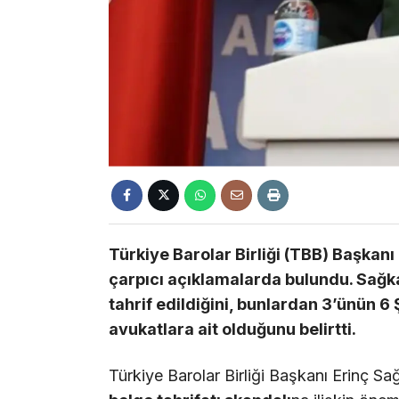
Türkiye Barolar Birliği (TBB) Başkanı
çarpıcı açıklamalarda bulundu. Sağka
tahrif edildiğini, bunlardan 3’ünün 
avukatlara ait olduğunu belirtti.
Türkiye Barolar Birliği Başkanı Erinç S