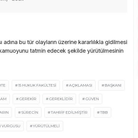
dına bu tür olayların üzerine kararlılıkla gidilmesi
ve kamuoyunu tatmin edecek şekilde yürütülmesinin
HTE
15 HUKUK FAKÜLTESİ
AÇIKLAMASI
BAŞKANI
LAM
GEREKİR
GEREKLİDİR
GÜVEN
ARIN
SÜRECİN
TAHRİF EDİLMİŞTİR
TBB
N VURGUSU
YÜRÜTÜLMELİ