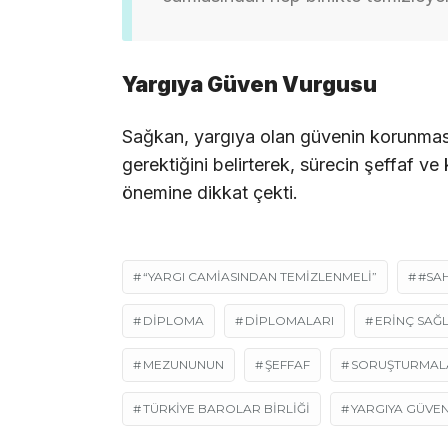
Yargıya Güven Vurgusu
Sağkan, yargıya olan güvenin korunması a
gerektiğini belirterek, sürecin şeffaf 
önemine dikkat çekti.
“YARGI CAMIASINDAN TEMIZLENMELI”
#SA
DIPLOMA
DİPLOMALARI
ERINÇ SAĞ
MEZUNUNUN
ŞEFFAF
SORUŞTURMAL
TÜRKİYE BAROLAR BİRLİĞİ
YARGIYA GÜVE