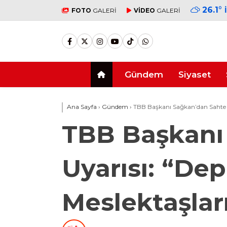
26.1
°
FOTO
GALERİ
VİDEO
GALERİ
Gündem
Siyaset
Ana Sayfa
›
Gündem
›
TBB Başkanı Sağkan’dan Sahte E
TBB Başkanı
Uyarısı: “D
Meslektaşları