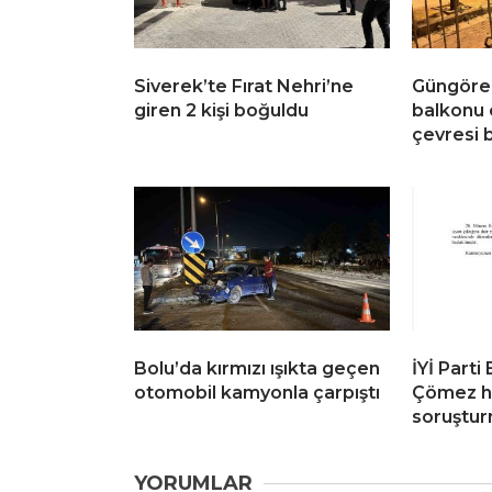
Siverek’te Fırat Nehri’ne
Güngören
giren 2 kişi boğuldu
balkonu 
çevresi b
Bolu’da kırmızı ışıkta geçen
İYİ Parti 
otomobil kamyonla çarpıştı
Çömez h
soruştur
YORUMLAR