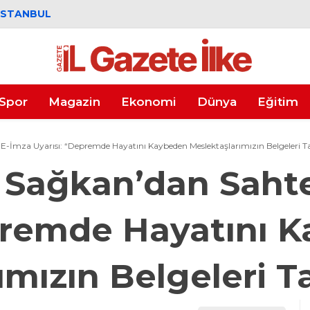
İSTANBUL
Spor
Magazin
Ekonomi
Dünya
Eğitim
-İmza Uyarısı: “Depremde Hayatını Kaybeden Meslektaşlarımızın Belgeleri Ta
 Sağkan’dan Saht
epremde Hayatını 
mızın Belgeleri Ta