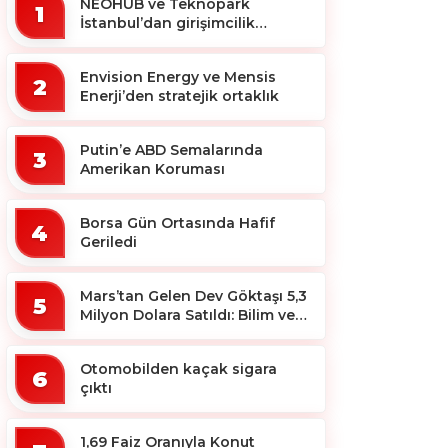
NEOHUB ve Teknopark
1
İstanbul’dan girişimcilik
ekosistemine destek
Envision Energy ve Mensis
2
Enerji’den stratejik ortaklık
Putin’e ABD Semalarında
3
Amerikan Koruması
Borsa Gün Ortasında Hafif
4
Geriledi
Mars’tan Gelen Dev Göktaşı 5,3
5
Milyon Dolara Satıldı: Bilim ve
Koleksiyon Dünyası Sallandı!
Otomobilden kaçak sigara
6
çıktı
1,69 Faiz Oranıyla Konut