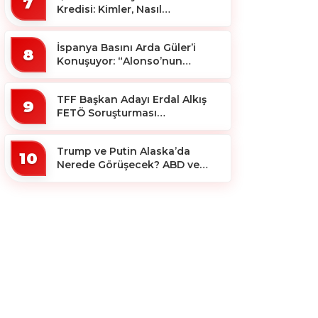
7
Kredisi: Kimler, Nasıl
Yararlanacak?
İspanya Basını Arda Güler’i
8
Konuşuyor: “Alonso’nun
Büyücüsü”
TFF Başkan Adayı Erdal Alkış
9
FETÖ Soruşturması
Kapsamında Tutuklandı
Trump ve Putin Alaska’da
10
Nerede Görüşecek? ABD ve
Rus Basını Farklı Yerleri İşaret
Etti!