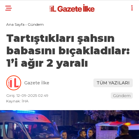
Ana Sayfa
›
Gündem
Tartıştıkları şahsın
babasını bıçakladılar:
1’i ağır 2 yaralı
Gazete İlke
TÜM YAZILARI
Giriş: 12-09-2025 02:49
Gündem
Kaynak: İHA