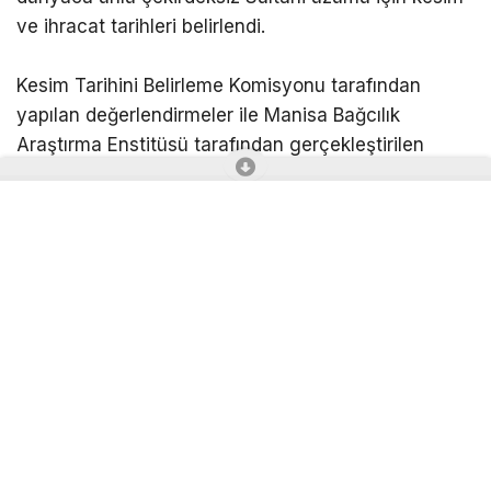
ve ihracat tarihleri belirlendi.
Kesim Tarihini Belirleme Komisyonu tarafından
yapılan değerlendirmeler ile Manisa Bağcılık
Araştırma Enstitüsü tarafından gerçekleştirilen
olgunluk analizleri sonucunda, çekirdeksiz Sultani
ve Mevlana (Razaki Tipi) sofralık üzüm çeşitlerinin
11 Ağustos tarihinde kesilmesine, 12 Ağustos
tarihinde ise ihracatına izin verilmesi kararlaştırıldı.
Üzümün başkenti yeni sezona hazırlanıyor
Manisa Ovası’nda aylar süren bakım çalışmalarının
ardından bağlarda hasat heyecanı yaşanırken,
üreticiler sezonun ilk üzümlerini kesmek için
hazırlıklarını tamamladı. Özellikle çekirdeksiz Sultani