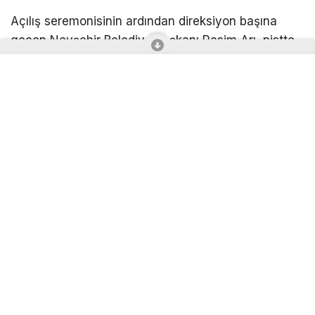
Açılış seremonisinin ardından direksiyon başına
geçen Nevşehir Belediye Başkanı Rasim Arı, pistte
ilk turu atarak organizasyonun startını verdi. Başkan
Arı, daha sonra yarışmacılara başarılar dileyerek
motor sporlarına gönül veren vatandaşları
organizasyonu takip etmeye davet etti.
Türkiye’nin farklı illerinden yaklaşık 55 karting
pilotunun mücadele ettiği organizasyonda
sporcular; mikro, mini, junior, senior ve master
kategorilerinde dereceye girebilmek için kıyasıya
yarışıyor. İki gün sürecek şampiyonanın, hem
sporculara hem de motor sporları tutkunlarına
heyecan dolu anlar yaşatması bekleniyor.
33 bin metrekare alan üzerine kurulan Kapadokya