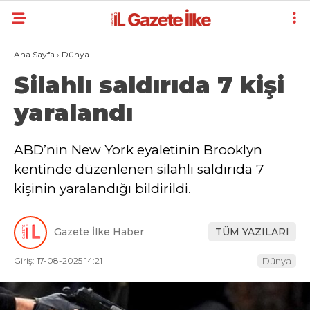
Ana Sayfa
›
Dünya
Silahlı saldırıda 7 kişi
yaralandı
ABD’nin New York eyaletinin Brooklyn
kentinde düzenlenen silahlı saldırıda 7
kişinin yaralandığı bildirildi.
Gazete İlke Haber
TÜM YAZILARI
Giriş: 17-08-2025 14:21
Dünya