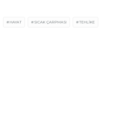
HAYAT
SICAK ÇARPMASI
TEHLIKE