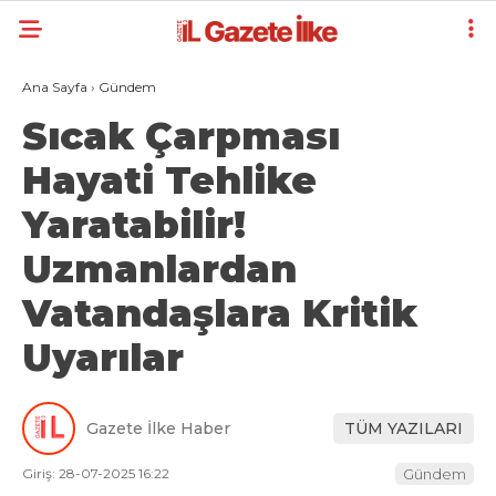
Ana Sayfa
›
Gündem
Sıcak Çarpması
Hayati Tehlike
Yaratabilir!
Uzmanlardan
Vatandaşlara Kritik
Uyarılar
Gazete İlke Haber
TÜM YAZILARI
Giriş: 28-07-2025 16:22
Gündem