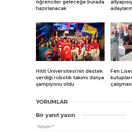
öğrenciler geleceğe burada
altyapısı
hazırlanacak
adayların
Hitit Üniversitesi’nin destek
Fen Lises
verdiği robotik takımı dünya
kutuplar
şampiyonu oldu
çalışması
YORUMLAR
Bir yanıt yazın
Yorum
*