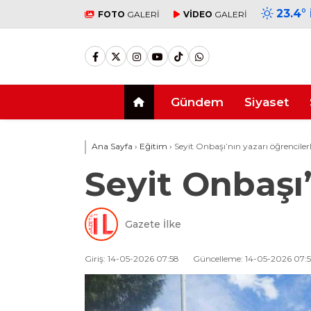
23.4
°
FOTO
GALERİ
VİDEO
GALERİ
Gündem
Siyaset
Ana Sayfa
›
Eğitim
›
Seyit Onbaşı’nın yazarı öğrenciler
Seyit Onbaşı’
Gazete İlke
Giriş: 14-05-2026 07:58
Güncelleme: 14-05-2026 07: