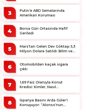
Putin’e ABD Semalarında
3
Amerikan Koruması
Borsa Gün Ortasında Hafif
4
Geriledi
Mars’tan Gelen Dev Göktaşı 5,3
5
Milyon Dolara Satıldı: Bilim ve
Koleksiyon Dünyası Sallandı!
Otomobilden kaçak sigara
6
çıktı
1,69 Faiz Oranıyla Konut
7
Kredisi: Kimler, Nasıl
Yararlanacak?
İspanya Basını Arda Güler’i
8
Konuşuyor: “Alonso’nun
Büyücüsü”