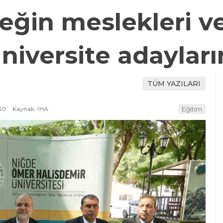
ğin meslekleri v
üniversite adayları
TÜM YAZILARI
30
Kaynak: İHA
Eğitim