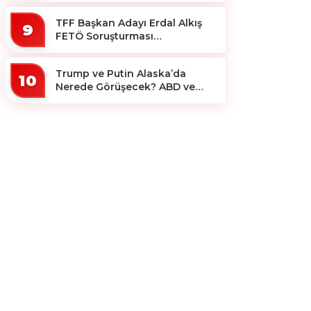
TFF Başkan Adayı Erdal Alkış
9
FETÖ Soruşturması
Kapsamında Tutuklandı
Trump ve Putin Alaska’da
10
Nerede Görüşecek? ABD ve
Rus Basını Farklı Yerleri İşaret
Etti!