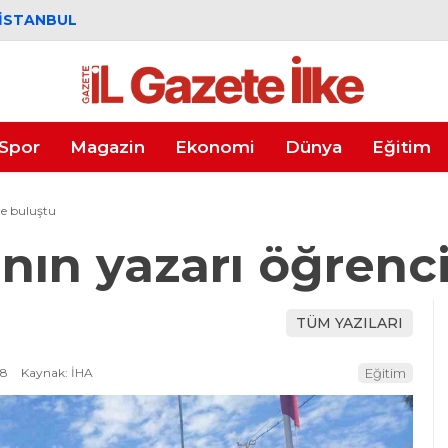
İSTANBUL
Spor
Magazin
Ekonomi
Dünya
Eğitim
le buluştu
nın yazarı öğrenci
TÜM YAZILARI
58
Kaynak: İHA
Eğitim