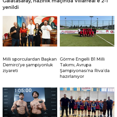
Galatasaray, hazırlık maçında Villarreal’e 2-1
yenildi
Milli sporculardan Başkan
Görme Engelli B1 Milli
Demirci’ye şampiyonluk
Takımı, Avrupa
ziyareti
Şampiyonası’na Riva’da
hazırlanıyor