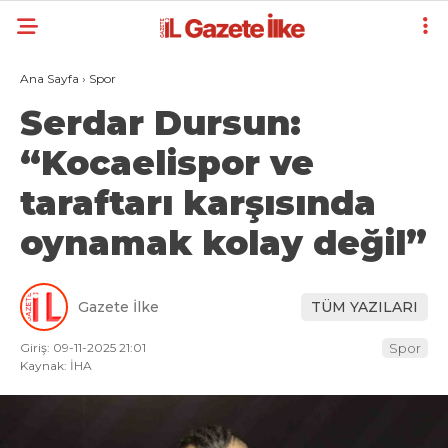
Ana Sayfa
›
Spor
Serdar Dursun:
“Kocaelispor ve
taraftarı karşısında
oynamak kolay değil”
Gazete İlke
TÜM YAZILARI
Giriş: 09-11-2025 21:01
Spor
Kaynak: İHA