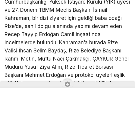
Cumhurbaşkanlığı Yüksek İstişare Kurulu (YİK) üyesi
ve 27. Dönem TBMM Meclis Başkanı İsmail
Kahraman, bir dizi ziyaret için geldiği baba ocağı
Rize’de, sahil dolgu alanında yapımı devam eden
Recep Tayyip Erdoğan Camii inşaatında
incelmelerde bulundu. Kahraman’a burada Rize
Valisi İhsan Selim Baydaş, Rize Belediye Başkanı
Rahmi Metin, Müftü Naci Çakmakçı, ÇAYKUR Genel
Müdürü Yusuf Ziya Alim, Rize Ticaret Borsası
Başkanı Mehmet Erdoğan ve protokol üyeleri eşlik
etti. Kahraman ve beraberindeki heyet Millet
Bahçesi içerisinde yapımı devam eden Recep
Tayyip Erdoğan Camisi’nin yüklenici firma
yetkililerinden bilgi aldı.
Rize’ye sadece Recep Tayyip Erdoğan Camii değil
birçok eserin kazandırıldığının altını çizen