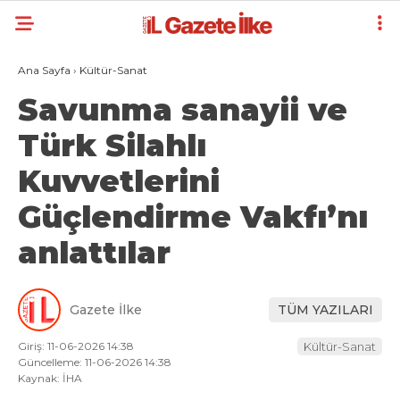
Ana Sayfa
›
Kültür-Sanat
Savunma sanayii ve
Türk Silahlı
Kuvvetlerini
Güçlendirme Vakfı’nı
anlattılar
Gazete İlke
TÜM YAZILARI
Giriş: 11-06-2026 14:38
Kültür-Sanat
Güncelleme: 11-06-2026 14:38
Kaynak: İHA