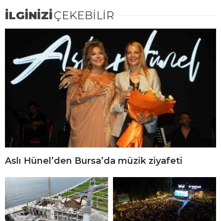
İLGİNİZİ
ÇEKEBİLİR
Aslı Hünel’den Bursa’da müzik ziyafeti