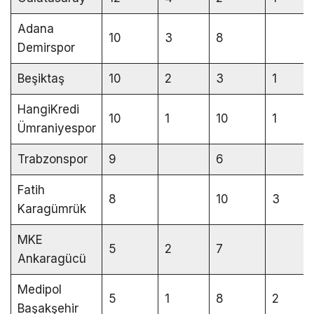
Adana
10
3
8
Demirspor
Beşiktaş
10
2
3
1
HangiKredi
10
1
10
1
Ümraniyespor
Trabzonspor
9
6
Fatih
8
10
3
Karagümrük
MKE
5
2
7
Ankaragücü
Medipol
5
1
8
2
Başakşehir