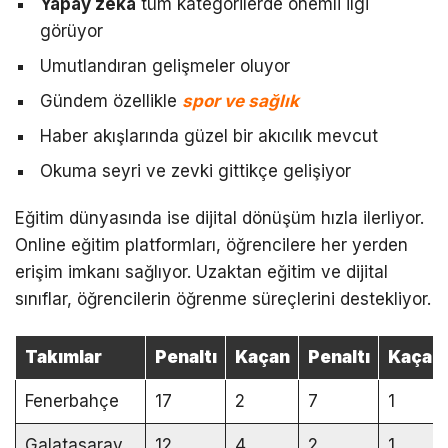
Yapay zeka
tüm kategorilerde önemli ilgi
görüyor
Umutlandıran gelişmeler oluyor
Gündem özellikle
spor ve sağlık
Haber akışlarında güzel bir akıcılık mevcut
Okuma seyri ve zevki gittikçe gelişiyor
Eğitim dünyasında ise dijital dönüşüm hızla ilerliyor.
Online eğitim platformları, öğrencilere her yerden
erişim imkanı sağlıyor. Uzaktan eğitim ve dijital
sınıflar, öğrencilerin öğrenme süreçlerini destekliyor.
Takımlar
Penaltı
Kaçan
Penaltı
Kaçan
Fenerbahçe
17
2
7
1
Galatasaray
12
4
2
1