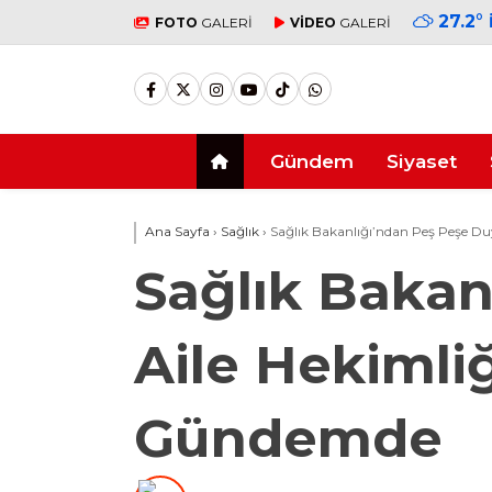
27.2
°
FOTO
GALERİ
VİDEO
GALERİ
Gündem
Siyaset
Ana Sayfa
›
Sağlık
›
Sağlık Bakanlığı’ndan Peş Peşe Du
Sağlık Bakan
Aile Hekimli
Gündemde