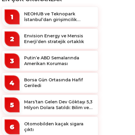
NEOHUB ve Teknopark
1
İstanbul’dan girişimcilik
ekosistemine destek
Envision Energy ve Mensis
2
Enerji’den stratejik ortaklık
Putin’e ABD Semalarında
3
Amerikan Koruması
Borsa Gün Ortasında Hafif
4
Geriledi
Mars’tan Gelen Dev Göktaşı 5,3
5
Milyon Dolara Satıldı: Bilim ve
Koleksiyon Dünyası Sallandı!
Otomobilden kaçak sigara
6
çıktı