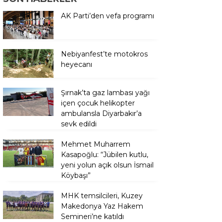
AK Parti’den vefa programı
Nebiyanfest’te motokros
heyecanı
Şırnak’ta gaz lambası yağı
içen çocuk helikopter
ambulansla Diyarbakır’a
sevk edildi
Mehmet Muharrem
Kasapoğlu: “Jübilen kutlu,
yeni yolun açık olsun İsmail
Köybaşı”
MHK temsilcileri, Kuzey
Makedonya Yaz Hakem
Semineri’ne katıldı