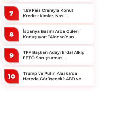
1,69 Faiz Oranıyla Konut
7
Kredisi: Kimler, Nasıl
Yararlanacak?
İspanya Basını Arda Güler’i
8
Konuşuyor: “Alonso’nun
Büyücüsü”
TFF Başkan Adayı Erdal Alkış
9
FETÖ Soruşturması
Kapsamında Tutuklandı
Trump ve Putin Alaska’da
10
Nerede Görüşecek? ABD ve
Rus Basını Farklı Yerleri İşaret
Etti!