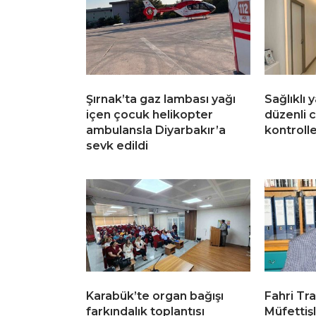
Şırnak’ta gaz lambası yağı
Sağlıklı 
içen çocuk helikopter
düzenli 
ambulansla Diyarbakır’a
kontroll
sevk edildi
Karabük’te organ bağışı
Fahri Tra
farkındalık toplantısı
Müfettiş