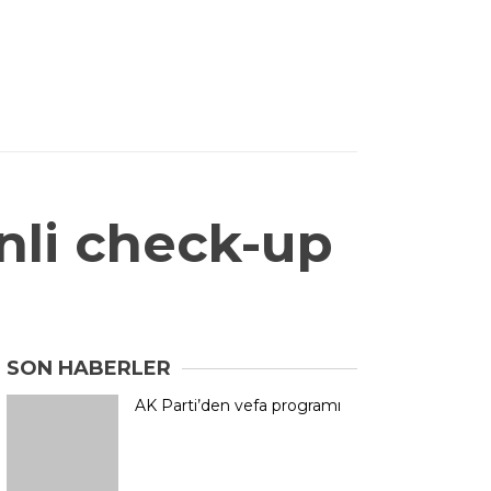
nli check-up
SON HABERLER
AK Parti’den vefa programı
Nebiyanfest’te motokros