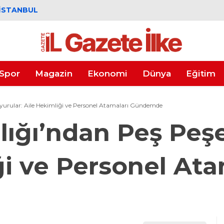
İSTANBUL
Spor
Magazin
Ekonomi
Dünya
Eğitim
yurular: Aile Hekimliği ve Personel Atamaları Gündemde
lığı’ndan Peş Peş
ği ve Personel Ata