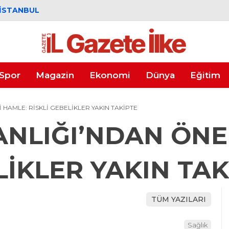
İSTANBUL
Spor
Magazin
Ekonomi
Dünya
Eğitim
 HAMLE: RİSKLİ GEBELİKLER YAKIN TAKİPTE
ANLIĞI’NDAN ÖNE
LİKLER YAKIN TAK
TÜM YAZILARI
Sağlık