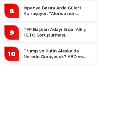
İspanya Basını Arda Güler’i
8
Konuşuyor: “Alonso’nun
Büyücüsü”
TFF Başkan Adayı Erdal Alkış
9
FETÖ Soruşturması
Kapsamında Tutuklandı
Trump ve Putin Alaska’da
10
Nerede Görüşecek? ABD ve
Rus Basını Farklı Yerleri İşaret
Etti!