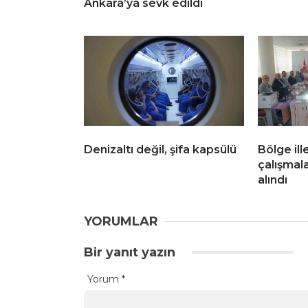
Ankara’ya sevk edildi
Denizaltı değil, şifa kapsülü
Bölge ill
çalışmala
alındı
YORUMLAR
Bir yanıt yazın
Yorum
*