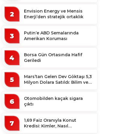
ekosistemine destek
Envision Energy ve Mensis
2
Enerji’den stratejik ortaklık
Putin’e ABD Semalarında
3
Amerikan Koruması
Borsa Gün Ortasında Hafif
4
Geriledi
Mars’tan Gelen Dev Göktaşı 5,3
5
Milyon Dolara Satıldı: Bilim ve
Koleksiyon Dünyası Sallandı!
Otomobilden kaçak sigara
6
çıktı
1,69 Faiz Oranıyla Konut
7
Kredisi: Kimler, Nasıl
Yararlanacak?