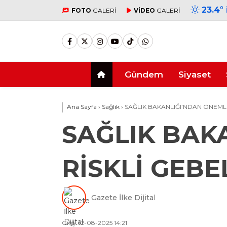
23.4
°
FOTO
GALERİ
VİDEO
GALERİ
Gündem
Siyaset
Ana Sayfa
›
Sağlık
›
SAĞLIK BAKANLIĞI’NDAN ÖNEMLİ
SAĞLIK BAK
RİSKLİ GEBE
Gazete İlke Dijital
Giriş: 12-08-2025 14:21