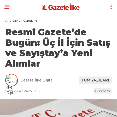
Ana Sayfa
›
Gündem
Resmî Gazete’de
Bugün: Üç İl İçin Satış
ve Sayıştay’a Yeni
Alımlar
Gazete İlke Dijital
TÜM YAZILARI
Giriş: 26-07-2025 11:06
Gündem