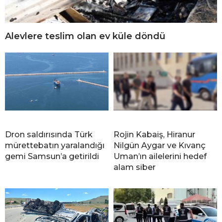
Alevlere teslim olan ev küle döndü
Dron saldırısında Türk
Rojin Kabaiş, Hiranur
mürettebatın yaralandığı
Nilgün Aygar ve Kıvanç
gemi Samsun’a getirildi
Uman’ın ailelerini hedef
alam siber