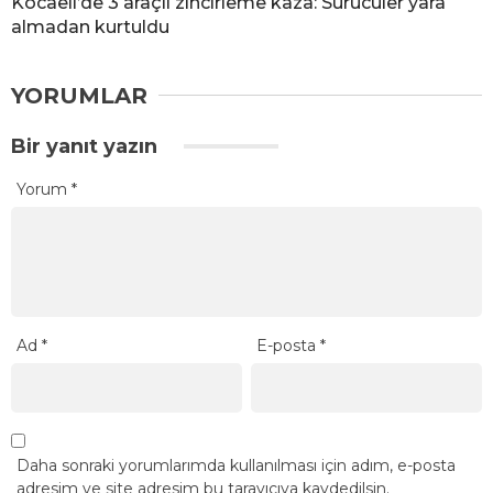
Kocaeli’de 3 araçlı zincirleme kaza: Sürücüler yara
almadan kurtuldu
YORUMLAR
Bir yanıt yazın
Yorum
*
Ad
*
E-posta
*
Daha sonraki yorumlarımda kullanılması için adım, e-posta
adresim ve site adresim bu tarayıcıya kaydedilsin.