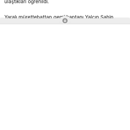
ulaştıkları öğrenildi.
Yaralı mürettebattan gemi kaptanı Yalçın Şahin,
stajyer Emircan Kılıç, güverte stajyeri Mert Necip
Kuzucular ve gemici Furkan Hardal’ın tedavilerinin
ise devam ettiği belirtildi. Yabancı uyruklu
mürettebatın tedavilerinin tamamlanmasının
ardından ülkelerine gönderileceği öğrenildi.
Dron saldırısı nedeniyle makine dairesinde meydana
gelen hasar sonucu hareket edemeyen gemi, MİRA
isimli gemi tarafından yedeklenerek Samsun’a
getirildi. Samsun açıklarında römorkörler tarafından
teslim alınan gemi, limana çekildi. Gemiye deniz
polisi de eşlik etti.