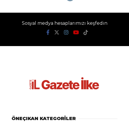
Trabzon’da dağ
kızağına turist akını:
Metrelerce kuyruk
oluşuyor
Gazete İlke
TÜM YAZILARI
Giriş: 08-08-2026 09:10
Genel
Güncelleme: 08-08-2026 09:10
Kaynak: İHA