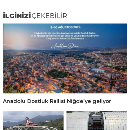
İLGİNİZİ
ÇEKEBİLİR
Anadolu Dostluk Rallisi Niğde’ye geliyor