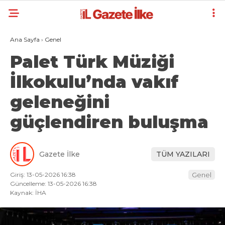
Ana Sayfa
›
Genel
Palet Türk Müziği
İlkokulu’nda vakıf
geleneğini
güçlendiren buluşma
Gazete İlke
TÜM YAZILARI
Giriş: 13-05-2026 16:38
Genel
Güncelleme: 13-05-2026 16:38
Kaynak: İHA