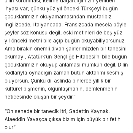
dilin korunması, kelime dağarcığımızın yeniden
ihyası var; çünkü yüz yıl önceki Türkçeyi bugün
çocuklarımızın okuyamamasından mustaribiz.
İngilizcede, İtalyancada, Fransızcada mesela böyle
şeyler söz konusu değil; eski metinleri de beş yüz
yıl önceki metni bile açıp bugün okuyabiliyorsunuz.
Ama bırakın önemli divan şairlerimizden bir tanesini
okumayı, Atatürk’ün Gençliğe Hitabesi’ni bile bugün
çocuklarımızın okuyup anlaması mümkün değil. Dilin
kodlarıyla oynadığın zaman bütün aktarımı kesmiş
oluyorsun. Çünkü dil aslında binlerce yıllık bir
kültürel pişmenin, olgunlaşmanın, demlenmenin
neticesinde oluşan bir şeydir.”
“On senede bir tanecik Itri, Sadettin Kaynak,
Alaeddin Yavaşca çıksa bizim için büyük bir fetih
olur”