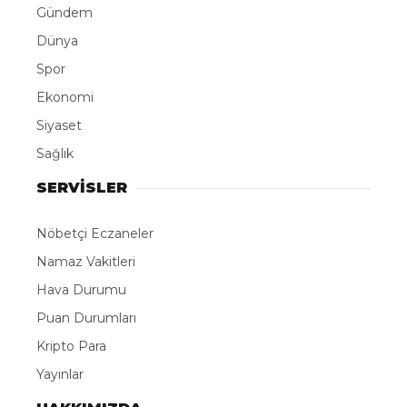
ABONE OL
Trabzon’un Yomra ilçesinde bir süre önce hizmete
açılan dağ kızağı, daha ilk günlerden turistlerin
gözdesi oldu. Özellikle Arap turistlerin yoğun ilgi
gösterdiği tesiste dağ kızağına binmek isteyenler
metrelerce kuyruk oluşturuyor.
Trabzon’un Yomra ilçesi Kaşüstü Mahallesi’nde 25
dönümlük alan üzerine kurulan ve 850 metrelik
parkuruyla dikkat çeken dağ kızağı, Trabzon’un