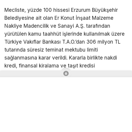
Mecliste, yüzde 100 hissesi Erzurum Büyükşehir
Belediyesine ait olan Er Konut İnşaat Malzeme
Nakliye Madencilik ve Sanayi A.Ş. tarafından
yürütülen kamu taahhüt işlerinde kullanılmak üzere
Türkiye Vakıflar Bankası T.A.O.’dan 306 milyon TL
tutarında süresiz teminat mektubu limiti
sağlanmasına karar verildi. Kararla birlikte nakdi
kredi, finansal kiralama ve taşıt kredisi
kullandırılması, borçlanmaların yapılması ve krediye
ilişkin gerekli garanti ve teminatların verilmesi kabul
edildi. Büyükşehir Belediyesinin kredi kapsamında
belirlenen tutar oranında müteselsil kefil olması ve
gerekli işlemlerin yürütülmesi için Büyükşehir
Belediye Başkanı Mehmet Sekmen’e yetki verildi.
Vali Konağı için taşınmaz takası