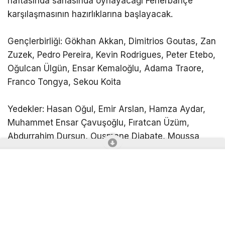
Ağustos’ta Beştepe İlhan Cavcav Tesisleri’nde
yeniden toplanacak. Kırmızı-karalar, ligin ilk
haftasında sahasında oynayacağı Fenerbahçe
karşılaşmasının hazırlıklarına başlayacak.
Gençlerbirliği: Gökhan Akkan, Dimitrios Goutas, Zan
Zuzek, Pedro Pereira, Kevin Rodrigues, Peter Etebo,
Oğulcan Ülgün, Ensar Kemaloğlu, Adama Traore,
Franco Tongya, Sekou Koita
Yedekler: Hasan Oğul, Emir Arslan, Hamza Aydar,
Muhammet Ensar Çavuşoğlu, Fıratcan Üzüm,
Abdurrahim Dursun, Ousmane Diabate, Moussa
Kyabou, Göktuğ Erdem, Seyfi Toprak Kıskanç, Arda
Çağan Çelik, Prince Martor, Furkan Ayaz Özcan, Erk
Arda Arslan