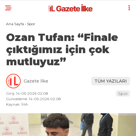
Ana Sayfa
›
Spor
Ozan Tufan: “Finale
çıktığımız için çok
mutluyuz”
Gazete İlke
TÜM YAZILARI
Giriş: 14-05-2026 02:08
Spor
Güncelleme: 14-05-2026 02:08
Kaynak: İHA