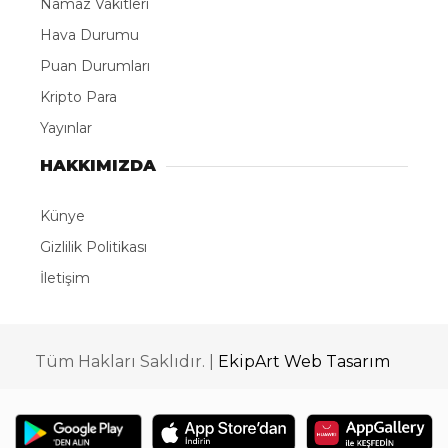
Germencik Belediyesi İstihdam Ofisi
koordinasyonunda işveren firma yetkililerinin
katılımıyla belediye konferans salonunda toplu iş
görüşmesi gerçekleştirildi. İş arayan vatandaşlarla
işverenleri bir araya getiren görüşmelerde çok
sayıda vatandaş istihdam edilmek üzere birebir
mülakatlara katıldı. Belediye tarafından hayata
geçirilen İstihdam Ofisi, iş arayan vatandaşlarla
işverenler arasında köprü olmaya devam ederken,
bölgedeki istihdamın artırılmasına da katkı sağlıyor.
Toplu iş görüşmelerinin ardından işe alım sürecinin
bir sonraki aşaması ise işveren firmanın Çine’deki
tesislerinde gerçekleştirilecek. Bu kapsamda 7
Ağustos Cuma günü saat 10.00’da Germencik
Belediyesi hizmet binası önünden Çine’ye ücretsiz
servis kaldırılacak. İşe alım sürecine katılacak