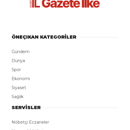
ABONE OL
Germencik Belediyesi İstihdam Ofisi
koordinasyonunda düzenlenen toplu iş
görüşmesinde vatandaşlar, işveren firma
yetkilileriyle birebir mülakata katıldı.