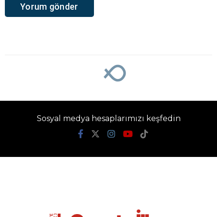
Ana Sayfa
›
Genel
Germencik’te iş
arayanlarla işverenler
buluştu
Gazete İlke
TÜM YAZILARI
Giriş: 07-08-2026 16:20
Genel
Güncelleme: 07-08-2026 16:20
Kaynak: İHA