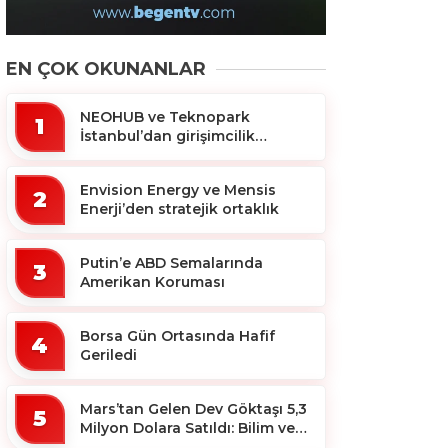
EN ÇOK OKUNANLAR
NEOHUB ve Teknopark
1
İstanbul’dan girişimcilik
ekosistemine destek
Envision Energy ve Mensis
2
Enerji’den stratejik ortaklık
Putin’e ABD Semalarında
3
Amerikan Koruması
Borsa Gün Ortasında Hafif
4
Geriledi
Mars’tan Gelen Dev Göktaşı 5,3
5
Milyon Dolara Satıldı: Bilim ve
Koleksiyon Dünyası Sallandı!