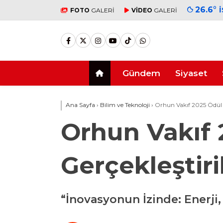
26.6
°
FOTO
GALERİ
VİDEO
GALERİ
Gündem
Siyaset
Ana Sayfa
›
Bilim ve Teknoloji
›
Orhun Vakıf 2025 Ödül T
Orhun Vakıf 
Gerçekleştiri
“İnovasyonun İzinde: Enerji,