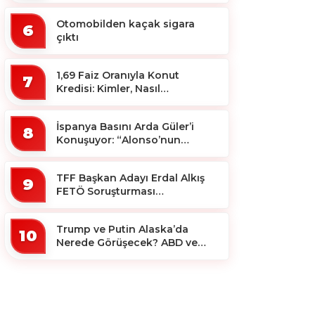
Otomobilden kaçak sigara
6
çıktı
1,69 Faiz Oranıyla Konut
7
Kredisi: Kimler, Nasıl
Yararlanacak?
İspanya Basını Arda Güler’i
8
Konuşuyor: “Alonso’nun
Büyücüsü”
TFF Başkan Adayı Erdal Alkış
9
FETÖ Soruşturması
Kapsamında Tutuklandı
Trump ve Putin Alaska’da
10
Nerede Görüşecek? ABD ve
Rus Basını Farklı Yerleri İşaret
Etti!