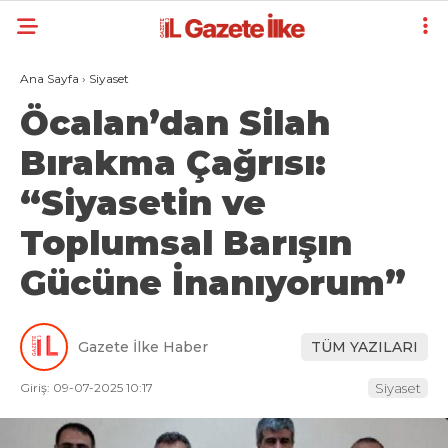
Ana Sayfa
›
Siyaset
Öcalan’dan Silah
Bırakma Çağrısı:
“Siyasetin ve
Toplumsal Barışın
Gücüne İnanıyorum”
Gazete İlke Haber
TÜM YAZILARI
Giriş: 09-07-2025 10:17
Siyaset