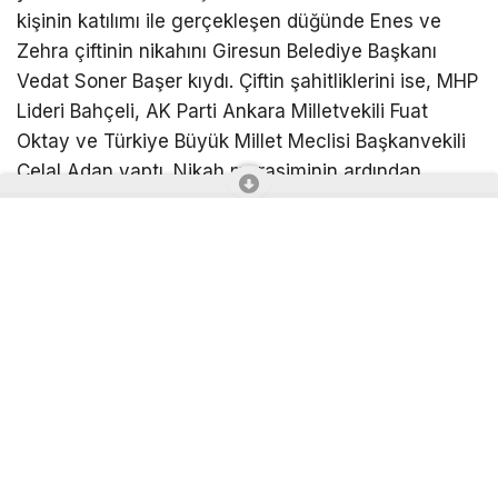
kişinin katılımı ile gerçekleşen düğünde Enes ve
Zehra çiftinin nikahını Giresun Belediye Başkanı
Vedat Soner Başer kıydı. Çiftin şahitliklerini ise, MHP
Lideri Bahçeli, AK Parti Ankara Milletvekili Fuat
Oktay ve Türkiye Büyük Millet Meclisi Başkanvekili
Celal Adan yaptı. Nikah merasiminin ardından
düğünde sanatçı Ali Kınık, Veli Erdem Karakülah ve
Latif Doğan sahne aldı.