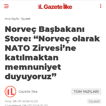
Ana Sayfa
›
Siyaset
Norveç Başbakanı
Store: “Norveç olarak
NATO Zirvesi’ne
katılmaktan
memnuniyet
duyuyoruz”
Gazete İlke
TÜM YAZILARI
Giriş: 08-07-2026 10:20
Siyaset
Güncelleme: 08-07-2026 10:20