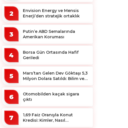
ekosistemine destek
Envision Energy ve Mensis
2
Enerji’den stratejik ortaklık
Putin’e ABD Semalarında
3
Amerikan Koruması
Borsa Gün Ortasında Hafif
4
Geriledi
Mars’tan Gelen Dev Göktaşı 5,3
5
Milyon Dolara Satıldı: Bilim ve
Koleksiyon Dünyası Sallandı!
Otomobilden kaçak sigara
6
çıktı
1,69 Faiz Oranıyla Konut
7
Kredisi: Kimler, Nasıl
Yararlanacak?