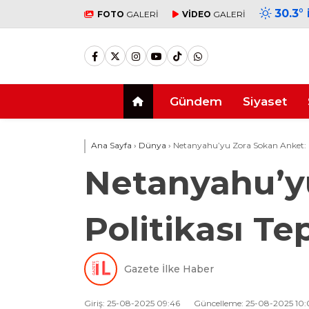
30.3
°
FOTO
GALERİ
VİDEO
GALERİ
Gündem
Siyaset
Ana Sayfa
›
Dünya
›
Netanyahu’yu Zora Sokan Anket: G
Netanyahu’y
Politikası Te
Gazete İlke Haber
Giriş: 25-08-2025 09:46
Güncelleme: 25-08-2025 10: