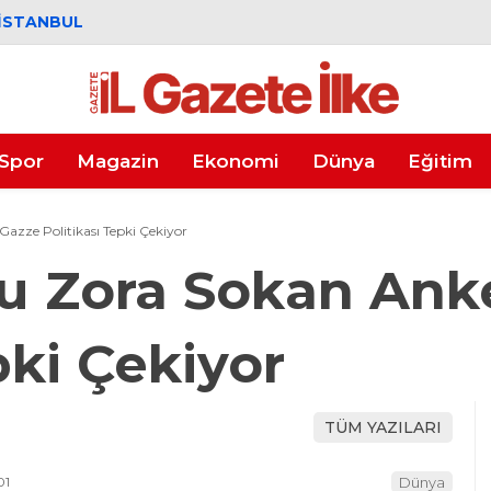
İSTANBUL
Spor
Magazin
Ekonomi
Dünya
Eğitim
azze Politikası Tepki Çekiyor
u Zora Sokan Anke
pki Çekiyor
TÜM YAZILARI
01
Dünya