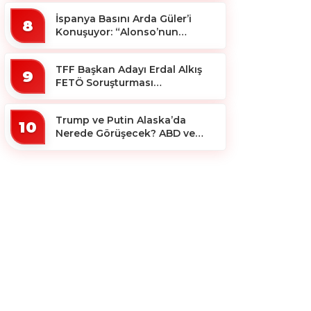
İspanya Basını Arda Güler’i
8
Konuşuyor: “Alonso’nun
Büyücüsü”
TFF Başkan Adayı Erdal Alkış
9
FETÖ Soruşturması
Kapsamında Tutuklandı
Trump ve Putin Alaska’da
10
Nerede Görüşecek? ABD ve
Rus Basını Farklı Yerleri İşaret
Etti!