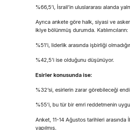
%66,5’i, İsrail’in uluslararası alanda y
Ayrıca ankete göre halk, siyasi ve askeri
ikiye bölünmüş durumda. Katılımcıların:
%51’i, liderlik arasında işbirliği olmadığın
%42,5’i ise olduğunu düşünüyor.
Esirler konusunda ise:
%32’si, esirlerin zarar görebileceği end
%55’i, bu tür bir emri reddetmenin uyg
Anket, 11-14 Ağustos tarihleri arasında
yapılmış.