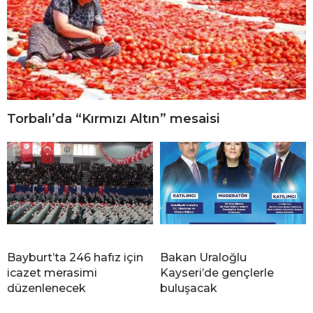
Torbalı’da “Kırmızı Altın” mesaisi
Bayburt’ta 246 hafız için
Bakan Uraloğlu
icazet merasimi
Kayseri’de gençlerle
düzenlenecek
buluşacak