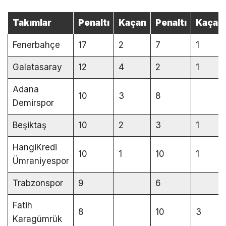
Takımlar
Penaltı
Kaçan
Penaltı
Kaçan
Fenerbahçe
17
2
7
1
Galatasaray
12
4
2
1
Adana
10
3
8
Demirspor
Beşiktaş
10
2
3
1
HangiKredi
10
1
10
1
Ümraniyespor
Trabzonspor
9
6
Fatih
8
10
3
Karagümrük