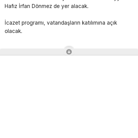
Fatih Camii Başimam Hatip Hafız Metin Çakar,
Beylerbeyi Abdullah Ağa Camii İmam Hatibi Hafız
Ekrem Öztürk ve Yakutiye Camii Müezzin Kayyımı
Hafız İrfan Dönmez de yer alacak.
İcazet programı, vatandaşların katılımına açık
olacak.