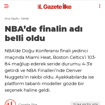
Ana Sayfa
›
Genel
NBA’de finalin adı
belli oldu
NBA’de Doğu Konferansı finali yedinci
maçında Miami Heat, Boston Celtics’i 103-
84 mağlup ederek seride durumu 4-3’e
getirdi ve NBA Finalleri’nde Denver
Nuggets’ın rakibi oldu. Ayakkabılarda ise
platform tabanlı modeller gözde bir
seçenek haline geldi.
Gazete İlke
TÜM YAZILARI