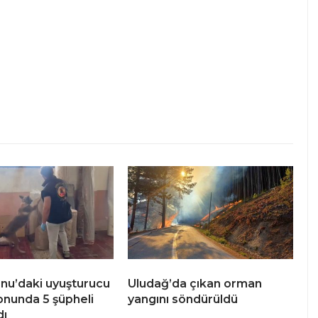
u’daki uyuşturucu
Uludağ’da çıkan orman
nunda 5 şüpheli
yangını söndürüldü
dı