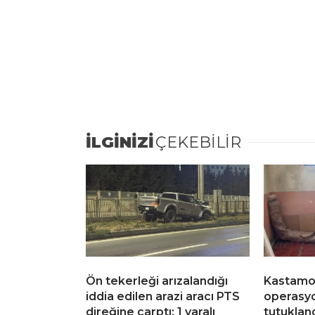
İLGİNİZİ
ÇEKEBİLİR
Ön tekerleği arızalandığı
Kastamon
iddia edilen arazi aracı PTS
operasyo
direğine çarptı: 1 yaralı
tutuklan