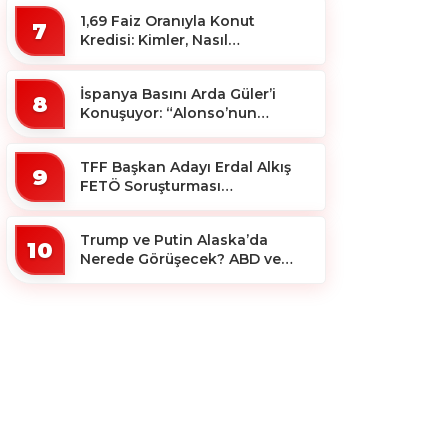
1,69 Faiz Oranıyla Konut
7
Kredisi: Kimler, Nasıl
Yararlanacak?
İspanya Basını Arda Güler’i
8
Konuşuyor: “Alonso’nun
Büyücüsü”
TFF Başkan Adayı Erdal Alkış
9
FETÖ Soruşturması
Kapsamında Tutuklandı
Trump ve Putin Alaska’da
10
Nerede Görüşecek? ABD ve
Rus Basını Farklı Yerleri İşaret
Etti!