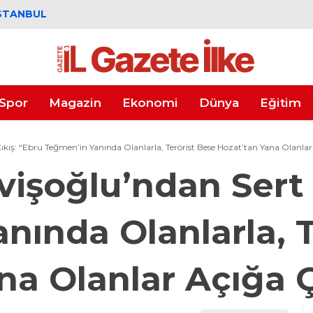
STANBUL
Spor
Magazin
Ekonomi
Dünya
Eğitim
kış: “Ebru Teğmen’in Yanında Olanlarla, Terörist Bese Hozat’tan Yana Olanlar 
işoğlu’ndan Sert 
nında Olanlarla, T
na Olanlar Açığa Ç