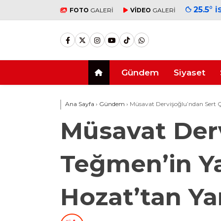
25.5
°
İ
FOTO
GALERİ
VİDEO
GALERİ
Gündem
Siyaset
Ana Sayfa
›
Gündem
›
Müsavat Dervişoğlu’ndan Sert Çı
Müsavat Derv
Teğmen’in Ya
Hozat’tan Ya