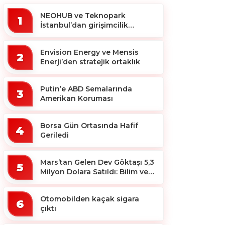
NEOHUB ve Teknopark
1
İstanbul’dan girişimcilik
ekosistemine destek
Envision Energy ve Mensis
2
Enerji’den stratejik ortaklık
Putin’e ABD Semalarında
3
Amerikan Koruması
Borsa Gün Ortasında Hafif
4
Geriledi
Mars’tan Gelen Dev Göktaşı 5,3
5
Milyon Dolara Satıldı: Bilim ve
Koleksiyon Dünyası Sallandı!
Otomobilden kaçak sigara
6
çıktı