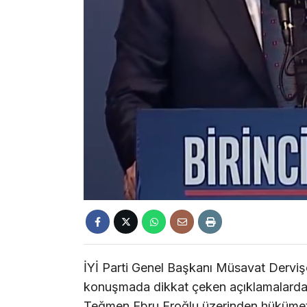
İYİ Parti Genel Başkanı Müsavat Dervişoğ
konuşmada dikkat çeken açıklamalarda 
Teğmen Ebru Eroğlu üzerinden hükümeti 