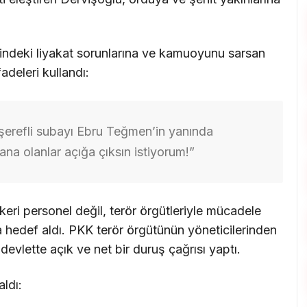
çindeki liyakat sorunlarına ve kamuoyunu sarsan
deleri kullandı:
şerefli subayı Ebru Teğmen’in yanında
ana olanlar açığa çıksın istiyorum!”
eri personel değil, terör örgütleriyle mücadele
 hedef aldı. PKK terör örgütünün yöneticilerinden
evlette açık ve net bir duruş çağrısı yaptı.
ldı: