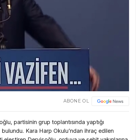
ABONE OL
lu, partisinin grup toplantısında yaptığı
bulundu. Kara Harp Okulu’ndan ihraç edilen
eleştiren Dervişoğlu, orduya ve şehit yakınlarına