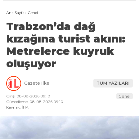
Ana Sayfa
›
Genel
Trabzon’da dağ
kızağına turist akını:
Metrelerce kuyruk
oluşuyor
Gazete İlke
TÜM YAZILARI
Giriş: 08-08-2026 09:10
Genel
Güncelleme: 08-08-2026 09:10
Kaynak: İHA