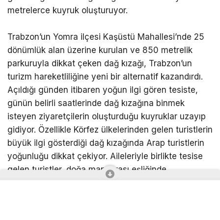
metrelerce kuyruk oluşturuyor.
Trabzon’un Yomra ilçesi Kaşüstü Mahallesi’nde 25
dönümlük alan üzerine kurulan ve 850 metrelik
parkuruyla dikkat çeken dağ kızağı, Trabzon’un
turizm hareketliliğine yeni bir alternatif kazandırdı.
Açıldığı günden itibaren yoğun ilgi gören tesiste,
günün belirli saatlerinde dağ kızağına binmek
isteyen ziyaretçilerin oluşturduğu kuyruklar uzayıp
gidiyor. Özellikle Körfez ülkelerinden gelen turistlerin
büyük ilgi gösterdiği dağ kızağında Arap turistlerin
yoğunluğu dikkat çekiyor. Aileleriyle birlikte tesise
gelen turistler, doğa manzarası eşliğinde
gerçekleştirilen sürüş için uzun süre sıra bekliyor. İki
kişilik araçlarla gerçekleştirilen sürüşte ziyaretçiler,
yaklaşık 850 metrelik parkur boyunca adrenalin