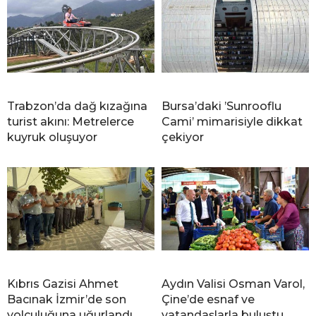
Trabzon’da dağ kızağına
Bursa’daki ’Sunrooflu
turist akını: Metrelerce
Cami’ mimarisiyle dikkat
kuyruk oluşuyor
çekiyor
Kıbrıs Gazisi Ahmet
Aydın Valisi Osman Varol,
Bacınak İzmir’de son
Çine’de esnaf ve
yolculuğuna uğurlandı
vatandaşlarla buluştu