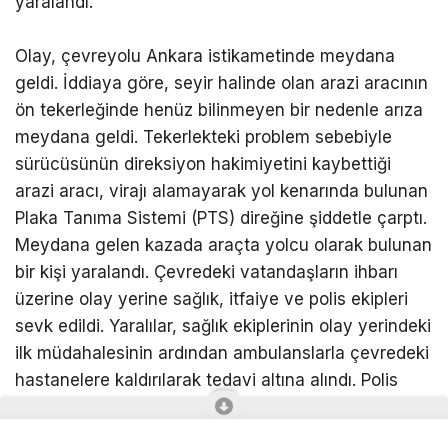
yaralandı.
Olay, çevreyolu Ankara istikametinde meydana
geldi. İddiaya göre, seyir halinde olan arazi aracının
ön tekerleğinde henüz bilinmeyen bir nedenle arıza
meydana geldi. Tekerlekteki problem sebebiyle
sürücüsünün direksiyon hakimiyetini kaybettiği
arazi aracı, virajı alamayarak yol kenarında bulunan
Plaka Tanıma Sistemi (PTS) direğine şiddetle çarptı.
Meydana gelen kazada araçta yolcu olarak bulunan
bir kişi yaralandı. Çevredeki vatandaşların ihbarı
üzerine olay yerine sağlık, itfaiye ve polis ekipleri
sevk edildi. Yaralılar, sağlık ekiplerinin olay yerindeki
ilk müdahalesinin ardından ambulanslarla çevredeki
hastanelere kaldırılarak tedavi altına alındı. Polis
ekipleri, kazanın yaşandığı güzergahta trafik
güvenliğini sağlarken, olayla alakalı inceleme