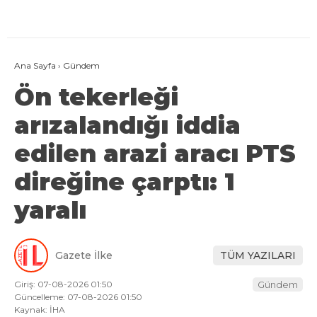
Ana Sayfa
›
Gündem
Ön tekerleği
arızalandığı iddia
edilen arazi aracı PTS
direğine çarptı: 1
yaralı
Gazete İlke
TÜM YAZILARI
Giriş: 07-08-2026 01:50
Gündem
Güncelleme: 07-08-2026 01:50
Kaynak: İHA