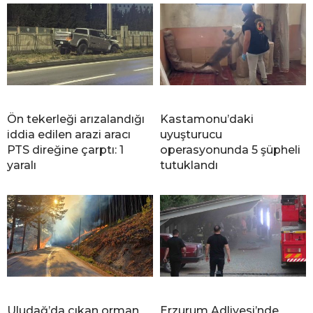
Ön tekerleği arızalandığı
Kastamonu’daki
iddia edilen arazi aracı
uyuşturucu
PTS direğine çarptı: 1
operasyonunda 5 şüpheli
yaralı
tutuklandı
Uludağ’da çıkan orman
Erzurum Adliyesi’nde