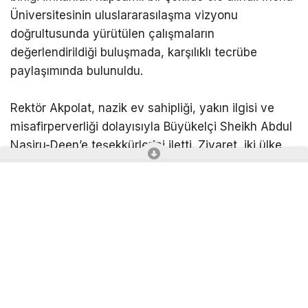
Üniversitesinin uluslararasılaşma vizyonu
doğrultusunda yürütülen çalışmaların
değerlendirildiği buluşmada, karşılıklı tecrübe
paylaşımında bulunuldu.
Rektör Akpolat, nazik ev sahipliği, yakın ilgisi ve
misafirperverliği dolayısıyla Büyükelçi Sheikh Abdul
Nasiru-Deen’e teşekkürlerini iletti. Ziyaret, iki ülke
arasındaki kültürel ve akademik bağları daha da
güçlendirecek ortak çalışmaların temennisinin
ardından günün anısına çekilen hatıra fotoğrafı ile
sona erdi.