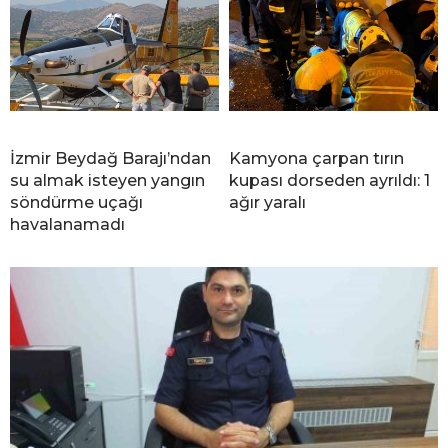
İzmir Beydağ Barajı’ndan
Kamyona çarpan tırın
su almak isteyen yangın
kupası dorseden ayrıldı: 1
söndürme uçağı
ağır yaralı
havalanamadı