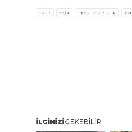
ABD
ÇIN
KOŞULSUZ DESTEK
K
İLGİNİZİ
ÇEKEBİLİR