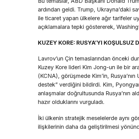
Bu temaslar, ABD Başkanı Donald Trump
ardından geldi. Trump, Ukrayna’daki s
ile ticaret yapan ülkelere ağır tarifeler 
açıklamalara tepki göstererek, Washingt
KUZEY KORE: RUSYA’YI KOŞULSUZ 
Lavrov’un Çin temaslarından önceki du
Kuzey Kore lideri Kim Jong-un ile bir a
(KCNA), görüşmede Kim’in, Rusya’nın Uk
destek” verdiğini bildirdi. Kim, Pyongy
anlaşmalar doğrultusunda Rusya’nın ald
hazır olduklarını vurguladı.
İki ülkenin stratejik meselelerde aynı g
ilişkilerinin daha da geliştirilmesi yönünde