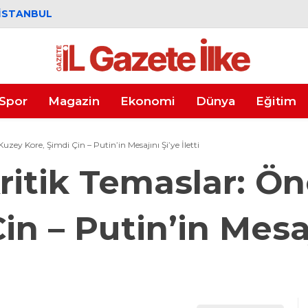
İSTANBUL
Spor
Magazin
Ekonomi
Dünya
Eğitim
zey Kore, Şimdi Çin – Putin’in Mesajını Şi’ye İletti
ritik Temaslar: Ö
in – Putin’in Mesaj