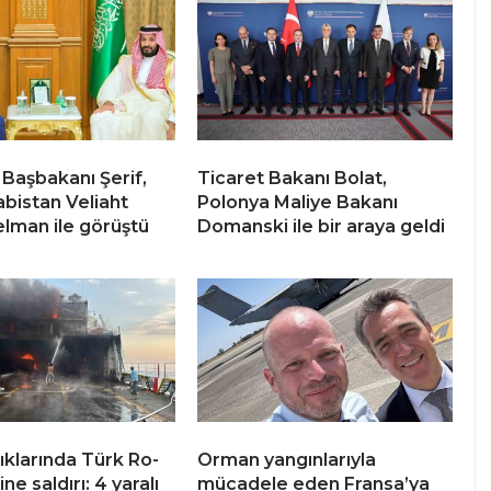
 Başbakanı Şerif,
Ticaret Bakanı Bolat,
abistan Veliaht
Polonya Maliye Bakanı
elman ile görüştü
Domanski ile bir araya geldi
ıklarında Türk Ro-
Orman yangınlarıyla
ne saldırı: 4 yaralı
mücadele eden Fransa’ya