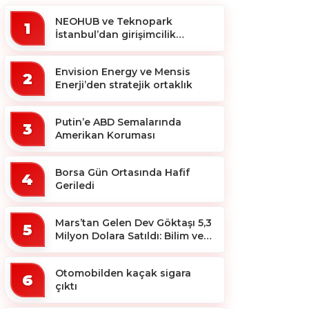
NEOHUB ve Teknopark
1
İstanbul’dan girişimcilik
ekosistemine destek
Envision Energy ve Mensis
2
Enerji’den stratejik ortaklık
Putin’e ABD Semalarında
3
Amerikan Koruması
Borsa Gün Ortasında Hafif
4
Geriledi
Mars’tan Gelen Dev Göktaşı 5,3
5
Milyon Dolara Satıldı: Bilim ve
Koleksiyon Dünyası Sallandı!
Otomobilden kaçak sigara
6
çıktı