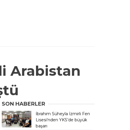
i Arabistan
ştü
SON HABERLER
İbrahim Süheyla İzmirli Fen
Lisesi’nden YKS’de büyük
başarı