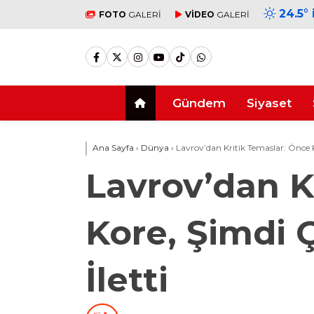
24.5
°
FOTO
GALERİ
VİDEO
GALERİ
Gündem
Siyaset
Ana Sayfa
›
Dünya
›
Lavrov’dan Kritik Temaslar: Önce Ku
Lavrov’dan K
Kore, Şimdi Ç
İletti