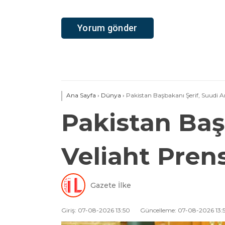
Ana Sayfa
›
Dünya
›
Pakistan Başbakanı Şerif, Suudi A
Pakistan Baş
Veliaht Pren
Gazete İlke
Giriş: 07-08-2026 13:50
Güncelleme: 07-08-2026 13:5