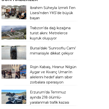
İbrahim Süheyla İzmirli Fen
Lisesi’nden YKS’de büyük
başarı
Trabzon’da dağ kızağına
turist akını: Metrelerce
kuyruk oluşuyor
Bursa’daki ’Sunrooflu Cami’
mimarisiyle dikkat çekiyor
Rojin Kabaiş, Hiranur Nilgün
Aygar ve Kıvanç Uman’ın
ailelerini hedef alam siber
zorbalara operasyon
Erzurum’da Temmuz
ayında 218 ölümlü-
yaralanmalı trafik kazası