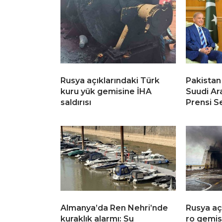
Rusya açıklarındaki Türk
Pakistan
kuru yük gemisine İHA
Suudi Ar
saldırısı
Prensi S
Almanya’da Ren Nehri’nde
Rusya aç
kuraklık alarmı: Su
ro gemisi