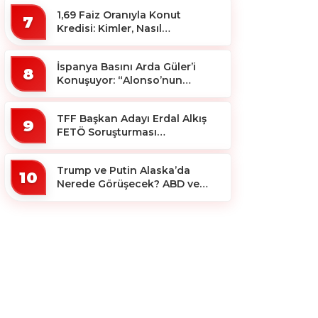
1,69 Faiz Oranıyla Konut
7
Kredisi: Kimler, Nasıl
Yararlanacak?
İspanya Basını Arda Güler’i
8
Konuşuyor: “Alonso’nun
Büyücüsü”
TFF Başkan Adayı Erdal Alkış
9
FETÖ Soruşturması
Kapsamında Tutuklandı
Trump ve Putin Alaska’da
10
Nerede Görüşecek? ABD ve
Rus Basını Farklı Yerleri İşaret
Etti!