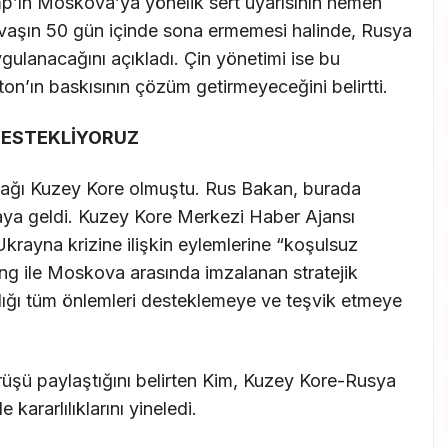
’ın Moskova’ya yönelik sert uyarısının hemen
avaşın 50 gün içinde sona ermemesi halinde, Rusya
uygulanacağını açıkladı. Çin yönetimi ise bu
on’ın baskısının çözüm getirmeyeceğini belirtti.
DESTEKLİYORUZ
rağı Kuzey Kore olmuştu. Rus Bakan, burada
raya geldi. Kuzey Kore Merkezi Haber Ajansı
rayna krizine ilişkin eylemlerine “koşulsuz
ang ile Moskova arasında imzalanan stratejik
ığı tüm önlemleri desteklemeye ve teşvik etmeye
örüşü paylaştığını belirten Kim, Kuzey Kore-Rusya
 kararlılıklarını yineledi.