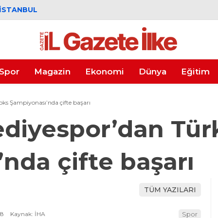
İSTANBUL
Spor
Magazin
Ekonomi
Dünya
Eğitim
ks Şampiyonası’nda çifte başarı
diyespor’dan Tür
nda çifte başarı
TÜM YAZILARI
58
Kaynak: İHA
Spor