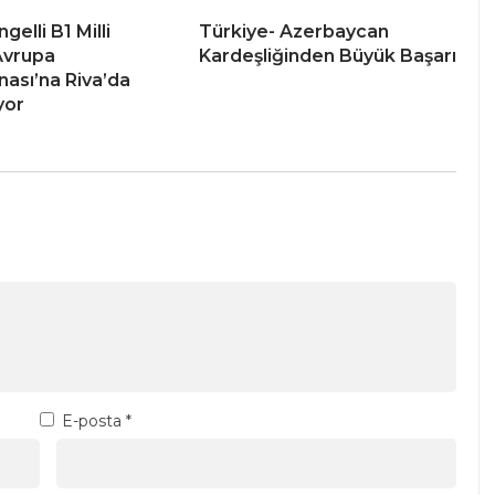
elli B1 Milli
Türkiye- Azerbaycan
Avrupa
Kardeşliğinden Büyük Başarı
ası’na Riva’da
yor
E-posta
*