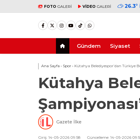
26.3
°
FOTO
GALERİ
VİDEO
GALERİ
Gündem
Siyaset
Ana Sayfa
›
Spor
›
Kütahya Belediyespor’dan Türkiye Bo
Kütahya Bele
Şampiyonası’
Gazete İlke
Giriş: 14-05-2026 09:58
Güncelleme: 14-05-2026 09: