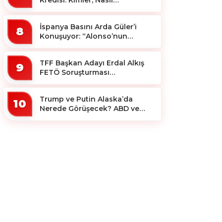
Yararlanacak?
İspanya Basını Arda Güler’i
8
Konuşuyor: “Alonso’nun
Büyücüsü”
TFF Başkan Adayı Erdal Alkış
9
FETÖ Soruşturması
Kapsamında Tutuklandı
Trump ve Putin Alaska’da
10
Nerede Görüşecek? ABD ve
Rus Basını Farklı Yerleri İşaret
Etti!