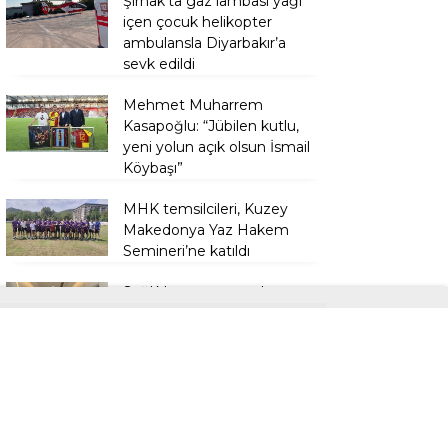
Şırnak’ta gaz lambası yağı
içen çocuk helikopter
ambulansla Diyarbakır’a
sevk edildi
Mehmet Muharrem
Kasapoğlu: “Jübilen kutlu,
yeni yolun açık olsun İsmail
Köybaşı”
MHK temsilcileri, Kuzey
Makedonya Yaz Hakem
Semineri’ne katıldı
Sağlıklı yaşamın anahtarı
düzenli check-up
kontrollerinden geçiyor
Anadolu’da tek, Türkiye’de
sayılı olan ’Yüzde 100
Ekolojik Pazar’ açıldı