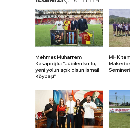
İLGİNİZİ
ÇEKEBİLİR
Mehmet Muharrem
MHK tems
Kasapoğlu: “Jübilen kutlu,
Makedon
yeni yolun açık olsun İsmail
Semineri’
Köybaşı”