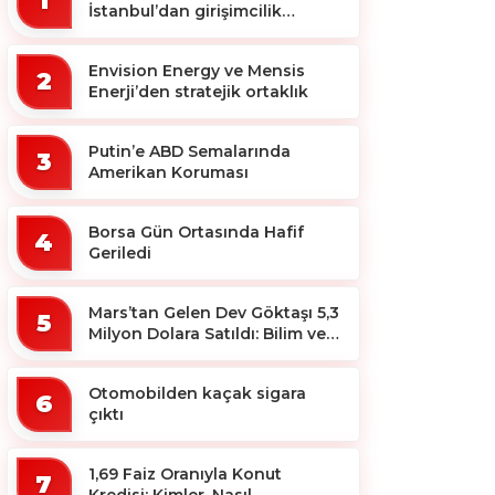
1
İstanbul’dan girişimcilik
ekosistemine destek
Envision Energy ve Mensis
2
Enerji’den stratejik ortaklık
Putin’e ABD Semalarında
3
Amerikan Koruması
Borsa Gün Ortasında Hafif
4
Geriledi
Mars’tan Gelen Dev Göktaşı 5,3
5
Milyon Dolara Satıldı: Bilim ve
Koleksiyon Dünyası Sallandı!
Otomobilden kaçak sigara
6
çıktı
1,69 Faiz Oranıyla Konut
7
Kredisi: Kimler, Nasıl