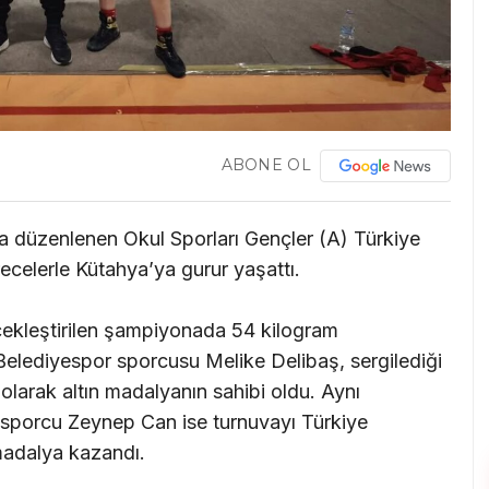
ABONE OL
ta düzenlenen Okul Sporları Gençler (A) Türkiye
ecelerle Kütahya’ya gurur yaşattı.
çekleştirilen şampiyonada 54 kilogram
elediyespor sporcusu Melike Delibaş, sergilediği
larak altın madalyanın sahibi oldu. Aynı
lı sporcu Zeynep Can ise turnuvayı Türkiye
adalya kazandı.