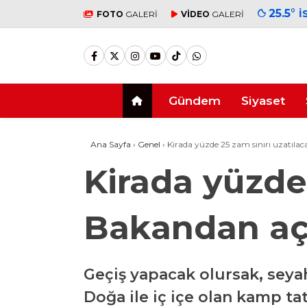
25.5
°
İ
FOTO
GALERİ
VİDEO
GALERİ
Gündem
Siyaset
Ana Sayfa
›
Genel
›
Kirada yüzde 25 zam sınırı uzatıl
Kirada yüzde
Bakandan a
Geçiş yapacak olursak, seyah
Doğa ile iç içe olan kamp tati