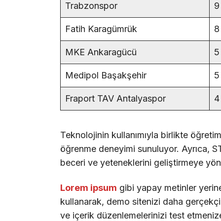
Trabzonspor
9
Fatih Karagümrük
8
MKE Ankaragücü
5
Medipol Başakşehir
5
Fraport TAV Antalyaspor
4
Teknolojinin kullanımıyla birlikte öğreti
öğrenme deneyimi sunuluyor. Ayrıca, STE
beceri ve yeteneklerini geliştirmeye yöne
Lorem ipsum
gibi yapay metinler yerin
kullanarak, demo sitenizi daha gerçekçi b
ve içerik düzenlemelerinizi test etmenize