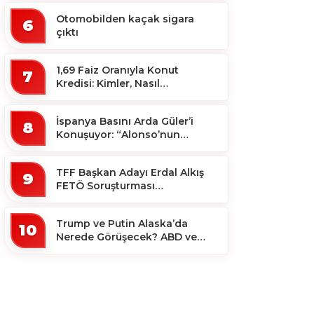
Otomobilden kaçak sigara
6
çıktı
1,69 Faiz Oranıyla Konut
7
Kredisi: Kimler, Nasıl
Yararlanacak?
İspanya Basını Arda Güler’i
8
Konuşuyor: “Alonso’nun
Büyücüsü”
TFF Başkan Adayı Erdal Alkış
9
FETÖ Soruşturması
Kapsamında Tutuklandı
Trump ve Putin Alaska’da
10
Nerede Görüşecek? ABD ve
Rus Basını Farklı Yerleri İşaret
Etti!