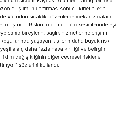
unum sistemi kaynaklı ölümlerin arttığı bilimsel
ozon oluşumunu artırması sonucu kirleticilerin
erin de vücudun sıcaklık düzenleme mekanizmalarını
e’ oluşturur. Riskin toplumun tüm kesimlerinde eşit
sahip bireylerin, sağlık hizmetlerine erişimi
 koşullarında yaşayan kişilerin daha büyük risk
eşil alan, daha fazla hava kirliliği ve belirgin
, iklim değişikliğinin diğer çevresel risklerle
tırıyor” sözlerini kullandı.