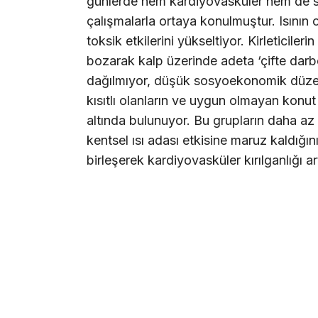
günlerde hem kardiyovasküler hem de sol
çalışmalarla ortaya konulmuştur. Isının 
toksik etkilerini yükseltiyor. Kirleticil
bozarak kalp üzerinde adeta ‘çifte darb
dağılmıyor, düşük sosyoekonomik düzeye 
kısıtlı olanların ve uygun olmayan konut
altında bulunuyor. Bu grupların daha az y
kentsel ısı adası etkisine maruz kaldığını
birleşerek kardiyovasküler kırılganlığı art