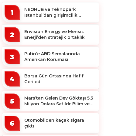
NEOHUB ve Teknopark
1
İstanbul’dan girişimcilik
ekosistemine destek
Envision Energy ve Mensis
2
Enerji’den stratejik ortaklık
Putin’e ABD Semalarında
3
Amerikan Koruması
Borsa Gün Ortasında Hafif
4
Geriledi
Mars’tan Gelen Dev Göktaşı 5,3
5
Milyon Dolara Satıldı: Bilim ve
Koleksiyon Dünyası Sallandı!
Otomobilden kaçak sigara
6
çıktı