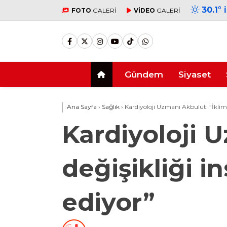
30.1
°
FOTO
GALERİ
VİDEO
GALERİ
Gündem
Siyaset
Ana Sayfa
›
Sağlık
›
Kardiyoloji Uzmanı Akbulut: “İklim 
Kardiyoloji 
değişikliği i
ediyor”