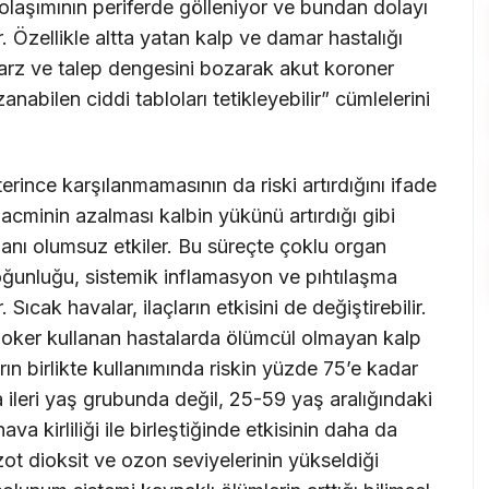
laşımının periferde gölleniyor ve bundan dolayı
. Özellikle altta yatan kalp ve damar hastalığı
arz ve talep dengesini bozarak akut koroner
bilen ciddi tabloları tetikleyebilir” cümlelerini
rince karşılanmamasının da riski artırdığını ifade
hacminin azalması kalbin yükünü artırdığı gibi
anı olumsuz etkiler. Bu süreçte çoklu organ
yoğunluğu, sistemik inflamasyon ve pıhtılaşma
 Sıcak havalar, ilaçların etkisini de değiştirebilir.
bloker kullanan hastalarda ölümcül olmayan kalp
ların birlikte kullanımında riskin yüzde 75’e kadar
a ileri yaş grubunda değil, 25-59 yaş aralığındaki
hava kirliliği ile birleştiğinde etkisinin daha da
ot dioksit ve ozon seviyelerinin yükseldiği