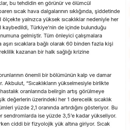
klar, bu tehdidin en görünür ve ölümcül
tibaren sıcak hava dalgalarının sıklığında, şiddetinde
l ölçekte yalnızca yüksek sıcaklıklar nedeniyle her
yıl kaybedildi, Türkiye’nin de içinde bulunduğu
konumuna gelmiştir. Tüm önleyici çalışmalara
şırı sıcaklara bağlı olarak 60 binden fazla kişi
üreklilik kazanan bir halk sağlığı krizine
 sorunlarının önemli bir bölümünün kalp ve damar
. Akbulut, “Sıcaklıkların yükselmesiyle birlikte
hastalık oranlarında belirgin artış görülmeye
şik değerlerin üzerindeki her 1 derecelik sıcaklık
lümleri yüzde 2,1 oranında artırdığını gösteriyor. Bu
r sendromlarda ise yüzde 3,5’e kadar yükseliyor.
 ciddi bir fizyolojik yük altına giriyor. Sıcak