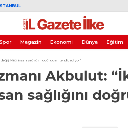
İSTANBUL
Spor
Magazin
Ekonomi
Dünya
Eğitim
değişikliği insan sağlığını doğrudan tehdit ediyor”
Uzmanı Akbulut: “İ
nsan sağlığını doğ