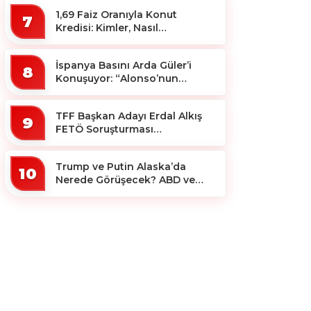
1,69 Faiz Oranıyla Konut
7
Kredisi: Kimler, Nasıl
Yararlanacak?
İspanya Basını Arda Güler’i
8
Konuşuyor: “Alonso’nun
Büyücüsü”
TFF Başkan Adayı Erdal Alkış
9
FETÖ Soruşturması
Kapsamında Tutuklandı
Trump ve Putin Alaska’da
10
Nerede Görüşecek? ABD ve
Rus Basını Farklı Yerleri İşaret
Etti!