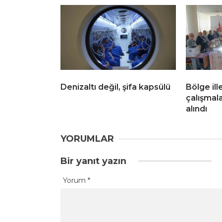
Denizaltı değil, şifa kapsülü
Bölge ill
çalışmala
alındı
YORUMLAR
Bir yanıt yazın
Yorum
*