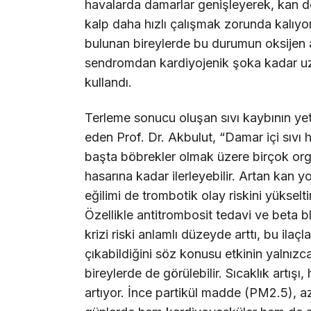
havalarda damarlar genişleyerek, kan do
kalp daha hızlı çalışmak zorunda kalıyor
bulunan bireylerde bu durumun oksijen 
sendromdan kardiyojenik şoka kadar uzana
kullandı.
Terleme sonucu oluşan sıvı kaybının yete
eden Prof. Dr. Akbulut, “Damar içi sıvı 
başta böbrekler olmak üzere birçok org
hasarına kadar ilerleyebilir. Artan kan 
eğilimi de trombotik olay riskini yükseltir.
Özellikle antitrombosit tedavi ve beta 
krizi riski anlamlı düzeyde arttı, bu ilaç
çıkabildiğini söz konusu etkinin yalnızc
bireylerde de görülebilir. Sıcaklık artışı, 
artıyor. İnce partikül madde (PM2.5), az